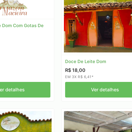
e Dom Com Gotas De
Doce De Leite Dom
R$ 18,00
EM 3X R$ 6,41*
er detalhes
Ver detalhes