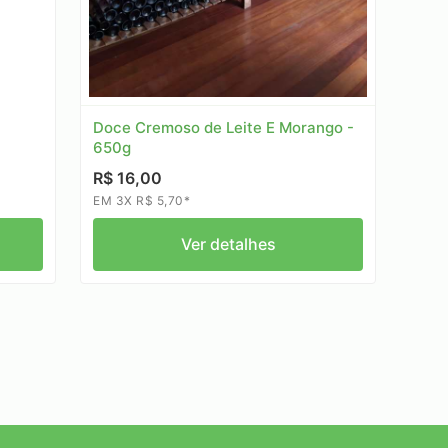
Doce Cremoso de Leite E Morango -
650g
R$ 16,00
EM 3X R$ 5,70*
Ver detalhes