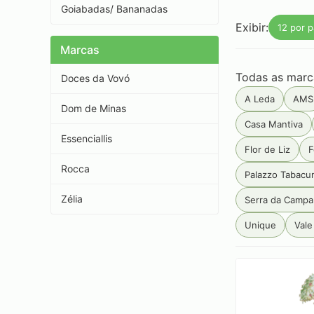
Goiabadas/ Bananadas
Exibir:
12 por p
Marcas
Todas as marc
Doces da Vovó
A Leda
AMS
Dom de Minas
Casa Mantiva
Essenciallis
Flor de Liz
F
Rocca
Palazzo Tabacu
Zélia
Serra da Camp
Unique
Vale