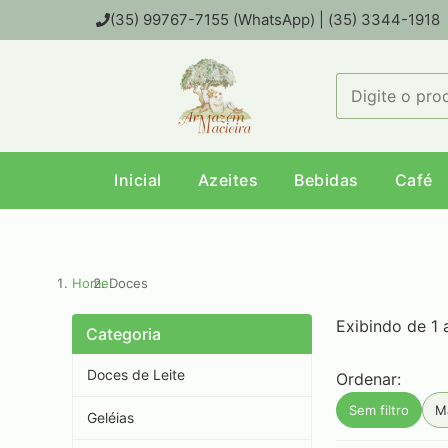
(35) 99767-7155 (WhatsApp) | (35) 3344-1918
Inicial
Azeites
Bebidas
Café
Home
Doces
Exibindo de 1 
Categoria
Doces de Leite
Ordenar:
Sem filtro
M
Geléias