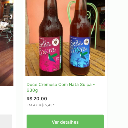
Doce Cremoso Com Nata Suiça -
630g
R$ 20,00
EM 4X R$ 5,43*
Ver detalhes