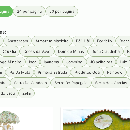
ágina
24 por página
50 por página
as:
Amsterdam
Armazém Macieira
Bàli-Hài
Borriello
Bress
Cruzilia
Doces da Vovó
Dom de Minas
Dona Claudinha
E
ogo Mineiro
Inca
Ipanema
Jamming
JC palheiros
Luiz 
m
Pé Da Mata
Primeira Estrada
Produtos Goa
Rainbow
anha
Serra Do Condado
Serra Do Papagaio
Serra dos Garcias
 do Jacu
Zélia