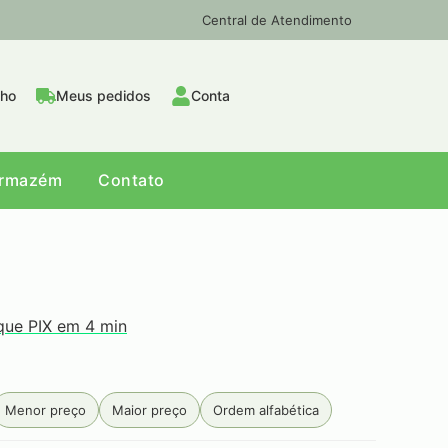
Central de Atendimento
nho
Meus pedidos
Conta
Armazém
Contato
que PIX em 4 min
Menor preço
Maior preço
Ordem alfabética