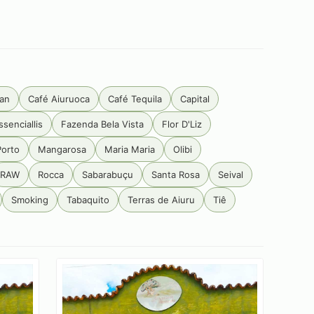
an
Café Aiuruoca
Café Tequila
Capital
ssenciallis
Fazenda Bela Vista
Flor D'Liz
Porto
Mangarosa
Maria Maria
Olibi
RAW
Rocca
Sabarabuçu
Santa Rosa
Seival
Smoking
Tabaquito
Terras de Aiuru
Tiê