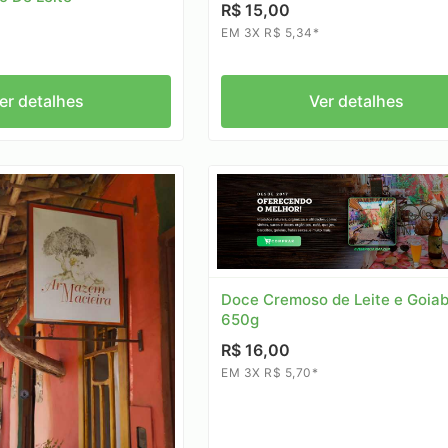
R$ 15,00
EM 3X R$ 5,34*
er detalhes
Ver detalhes
Doce Cremoso de Leite e Goiab
650g
R$ 16,00
EM 3X R$ 5,70*