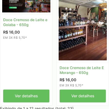
Doce Cremoso de Leite e
Goiaba - 650g
R$ 16,00
EM 3X R$ 5,70*
Doce Cremoso de Leite E
Morango - 650g
R$ 16,00
EM 3X R$ 5,70*
Ver detalhes
Ver detalhes
Exibindo de 1 a 12 resultados (total: 23)