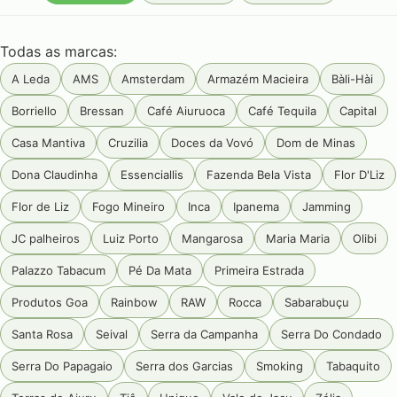
Todas as marcas:
A Leda
AMS
Amsterdam
Armazém Macieira
Bàli-Hài
Borriello
Bressan
Café Aiuruoca
Café Tequila
Capital
Casa Mantiva
Cruzilia
Doces da Vovó
Dom de Minas
Dona Claudinha
Essenciallis
Fazenda Bela Vista
Flor D'Liz
Flor de Liz
Fogo Mineiro
Inca
Ipanema
Jamming
JC palheiros
Luiz Porto
Mangarosa
Maria Maria
Olibi
Palazzo Tabacum
Pé Da Mata
Primeira Estrada
Produtos Goa
Rainbow
RAW
Rocca
Sabarabuçu
Santa Rosa
Seival
Serra da Campanha
Serra Do Condado
Serra Do Papagaio
Serra dos Garcias
Smoking
Tabaquito