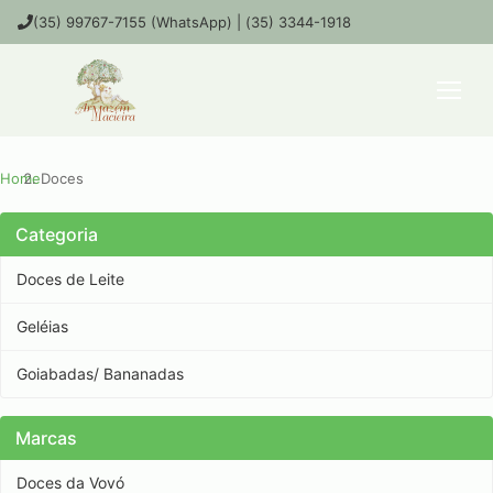
(35) 99767-7155 (WhatsApp) | (35) 3344-1918
Home
Doces
Categoria
Doces de Leite
Geléias
Goiabadas/ Bananadas
Marcas
Doces da Vovó