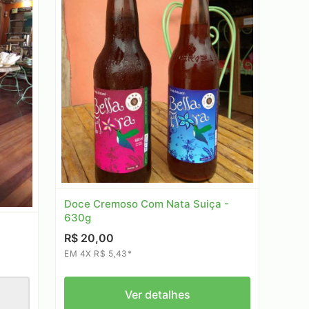
Doce Cremoso Com Nata Suiça -
630g
R$ 20,00
EM 4X R$ 5,43*
Ver detalhes