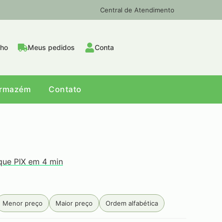
Central de Atendimento
nho
Meus pedidos
Conta
Armazém
Contato
que PIX em 4 min
Menor preço
Maior preço
Ordem alfabética