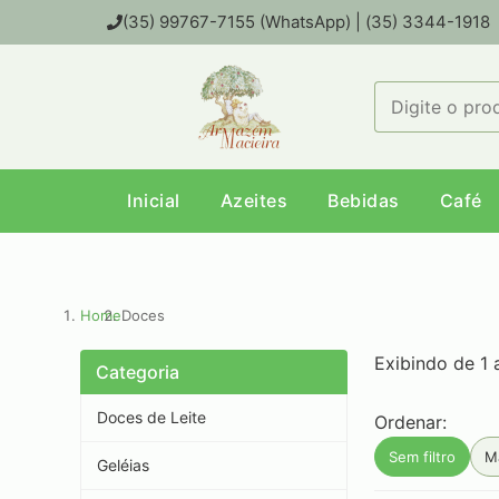
(35) 99767-7155 (WhatsApp) | (35) 3344-1918
Inicial
Azeites
Bebidas
Café
Home
Doces
Exibindo de 1 
Categoria
Doces de Leite
Ordenar:
Sem filtro
M
Geléias