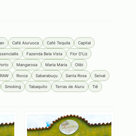
an
Café Aiuruoca
Café Tequila
Capital
ssenciallis
Fazenda Bela Vista
Flor D'Liz
Porto
Mangarosa
Maria Maria
Olibi
RAW
Rocca
Sabarabuçu
Santa Rosa
Seival
Smoking
Tabaquito
Terras de Aiuru
Tiê