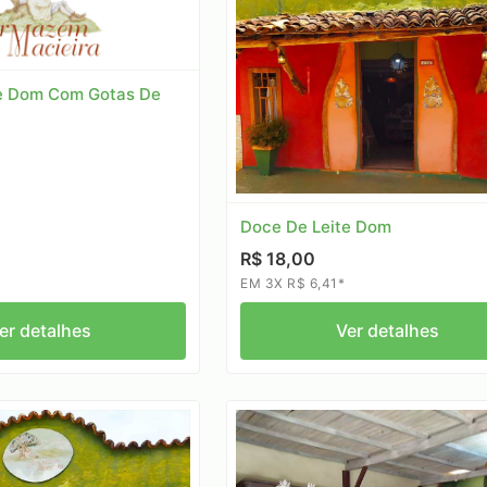
e Dom Com Gotas De
Doce De Leite Dom
R$ 18,00
EM 3X R$ 6,41*
er detalhes
Ver detalhes