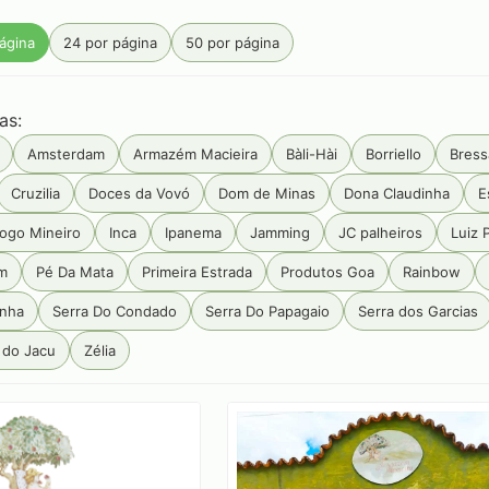
ágina
24 por página
50 por página
as:
Amsterdam
Armazém Macieira
Bàli-Hài
Borriello
Bress
Cruzilia
Doces da Vovó
Dom de Minas
Dona Claudinha
E
ogo Mineiro
Inca
Ipanema
Jamming
JC palheiros
Luiz 
m
Pé Da Mata
Primeira Estrada
Produtos Goa
Rainbow
anha
Serra Do Condado
Serra Do Papagaio
Serra dos Garcias
 do Jacu
Zélia