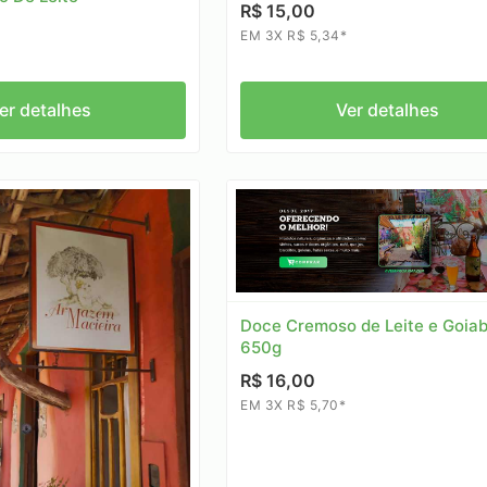
R$ 15,00
EM 3X R$ 5,34*
er detalhes
Ver detalhes
Doce Cremoso de Leite e Goiab
650g
R$ 16,00
EM 3X R$ 5,70*