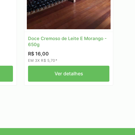
Doce Cremoso de Leite E Morango -
650g
R$ 16,00
EM 3X R$ 5,70*
Ver detalhes