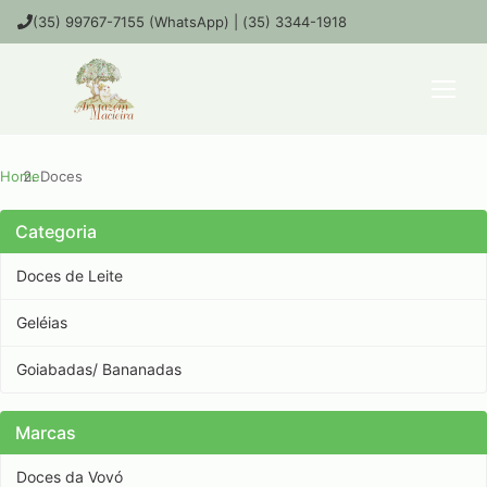
(35) 99767-7155 (WhatsApp) | (35) 3344-1918
Home
Doces
Categoria
Doces de Leite
Geléias
Goiabadas/ Bananadas
Marcas
Doces da Vovó