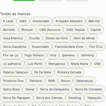
Todas as marcas:
A Leda
AMS
Amsterdam
Armazém Macieira
Bàli-Hài
Borriello
Bressan
Café Aiuruoca
Café Tequila
Capital
Casa Mantiva
Cruzilia
Doces da Vovó
Dom de Minas
Dona Claudinha
Essenciallis
Fazenda Bela Vista
Flor D'Liz
Flor de Liz
Fogo Mineiro
Inca
Ipanema
Jamming
JC palheiros
Luiz Porto
Mangarosa
Maria Maria
Olibi
Palazzo Tabacum
Pé Da Mata
Primeira Estrada
Produtos Goa
Rainbow
RAW
Rocca
Sabarabuçu
Santa Rosa
Seival
Serra da Campanha
Serra Do Condado
Serra Do Papagaio
Serra dos Garcias
Smoking
Tabaquito