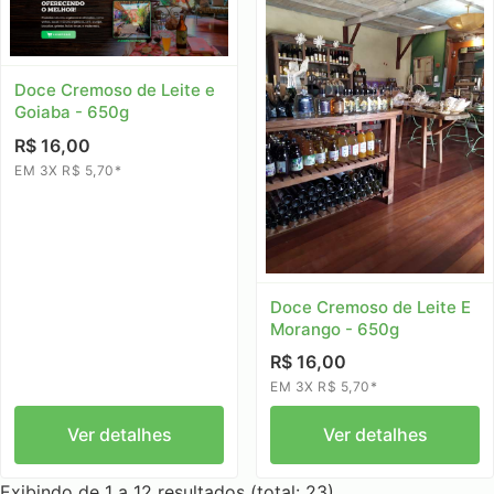
Doce Cremoso de Leite e
Goiaba - 650g
R$ 16,00
EM 3X R$ 5,70*
Doce Cremoso de Leite E
Morango - 650g
R$ 16,00
EM 3X R$ 5,70*
Ver detalhes
Ver detalhes
Exibindo de 1 a 12 resultados (total: 23)