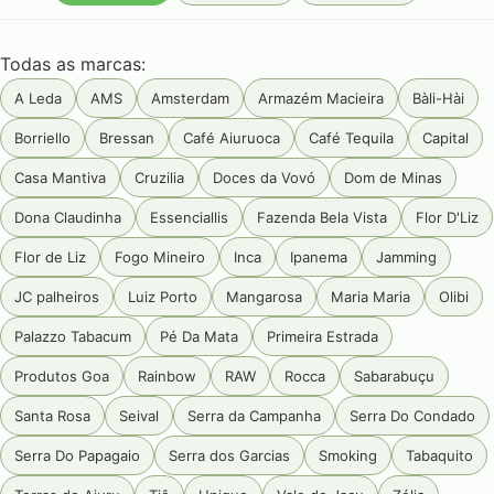
Todas as marcas:
A Leda
AMS
Amsterdam
Armazém Macieira
Bàli-Hài
Borriello
Bressan
Café Aiuruoca
Café Tequila
Capital
Casa Mantiva
Cruzilia
Doces da Vovó
Dom de Minas
Dona Claudinha
Essenciallis
Fazenda Bela Vista
Flor D'Liz
Flor de Liz
Fogo Mineiro
Inca
Ipanema
Jamming
JC palheiros
Luiz Porto
Mangarosa
Maria Maria
Olibi
Palazzo Tabacum
Pé Da Mata
Primeira Estrada
Produtos Goa
Rainbow
RAW
Rocca
Sabarabuçu
Santa Rosa
Seival
Serra da Campanha
Serra Do Condado
Serra Do Papagaio
Serra dos Garcias
Smoking
Tabaquito