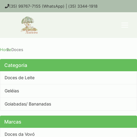
(35) 99767-7155 (WhatsApp) | (35) 3344-1918
Home
Doces
Categoria
Doces de Leite
Geléias
Goiabadas/ Bananadas
Marcas
Doces da Vovó