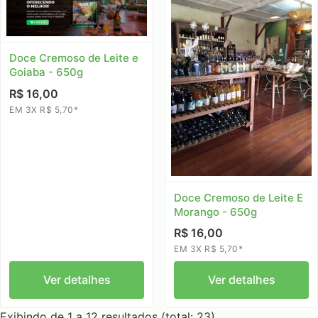
Doce Cremoso de Leite e
Goiaba - 650g
R$ 16,00
EM 3X R$ 5,70*
Doce Cremoso de Leite E
Morango - 650g
R$ 16,00
EM 3X R$ 5,70*
Ver detalhes
Ver detalhes
Exibindo de 1 a 12 resultados (total: 23)