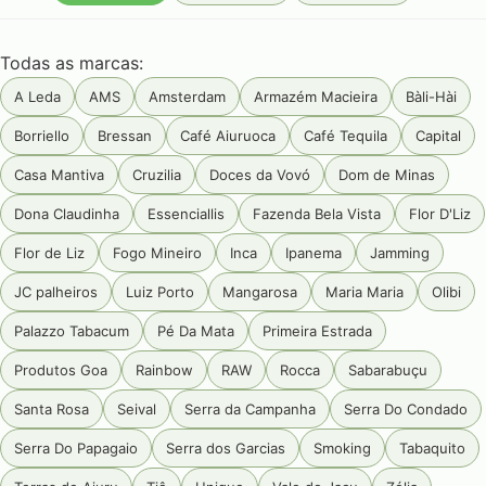
Todas as marcas:
A Leda
AMS
Amsterdam
Armazém Macieira
Bàli-Hài
Borriello
Bressan
Café Aiuruoca
Café Tequila
Capital
Casa Mantiva
Cruzilia
Doces da Vovó
Dom de Minas
Dona Claudinha
Essenciallis
Fazenda Bela Vista
Flor D'Liz
Flor de Liz
Fogo Mineiro
Inca
Ipanema
Jamming
JC palheiros
Luiz Porto
Mangarosa
Maria Maria
Olibi
Palazzo Tabacum
Pé Da Mata
Primeira Estrada
Produtos Goa
Rainbow
RAW
Rocca
Sabarabuçu
Santa Rosa
Seival
Serra da Campanha
Serra Do Condado
Serra Do Papagaio
Serra dos Garcias
Smoking
Tabaquito