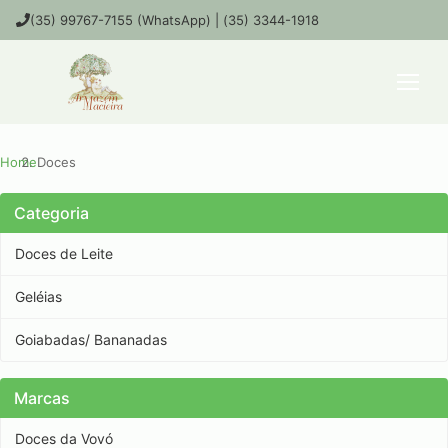
(35) 99767-7155 (WhatsApp) | (35) 3344-1918
Home
Doces
Categoria
Doces de Leite
Geléias
Goiabadas/ Bananadas
Marcas
Doces da Vovó