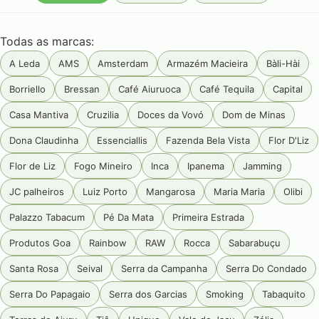
Todas as marcas:
A Leda
AMS
Amsterdam
Armazém Macieira
Bàli-Hài
Borriello
Bressan
Café Aiuruoca
Café Tequila
Capital
Casa Mantiva
Cruzilia
Doces da Vovó
Dom de Minas
Dona Claudinha
Essenciallis
Fazenda Bela Vista
Flor D'Liz
Flor de Liz
Fogo Mineiro
Inca
Ipanema
Jamming
JC palheiros
Luiz Porto
Mangarosa
Maria Maria
Olibi
Palazzo Tabacum
Pé Da Mata
Primeira Estrada
Produtos Goa
Rainbow
RAW
Rocca
Sabarabuçu
Santa Rosa
Seival
Serra da Campanha
Serra Do Condado
Serra Do Papagaio
Serra dos Garcias
Smoking
Tabaquito