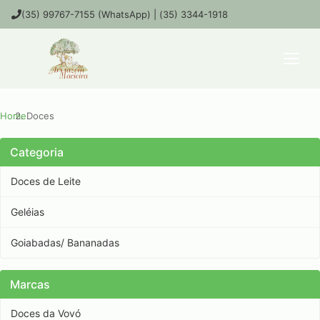
(35) 99767-7155 (WhatsApp) | (35) 3344-1918
Home
Doces
Categoria
Doces de Leite
Geléias
Goiabadas/ Bananadas
Marcas
Doces da Vovó