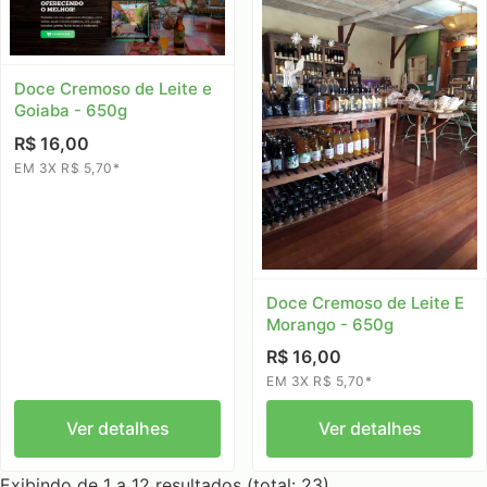
Doce Cremoso de Leite e
Goiaba - 650g
R$ 16,00
EM 3X R$ 5,70*
Doce Cremoso de Leite E
Morango - 650g
R$ 16,00
EM 3X R$ 5,70*
Ver detalhes
Ver detalhes
Exibindo de 1 a 12 resultados (total: 23)