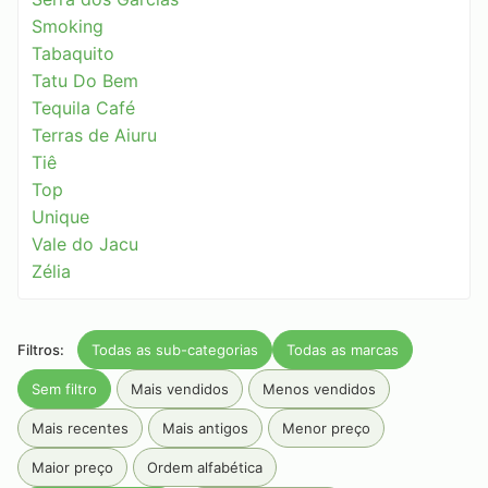
Smoking
Tabaquito
Tatu Do Bem
Tequila Café
Terras de Aiuru
Tiê
Top
Unique
Vale do Jacu
Zélia
Filtros:
Todas as sub-categorias
Todas as marcas
Sem filtro
Mais vendidos
Menos vendidos
Mais recentes
Mais antigos
Menor preço
Maior preço
Ordem alfabética