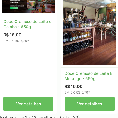
Doce Cremoso de Leite e
Goiaba - 650g
R$ 16,00
EM 3X R$ 5,70*
Doce Cremoso de Leite E
Morango - 650g
R$ 16,00
EM 3X R$ 5,70*
Ver detalhes
Ver detalhes
Exibindo de 1 a 12 resultados (total: 23)