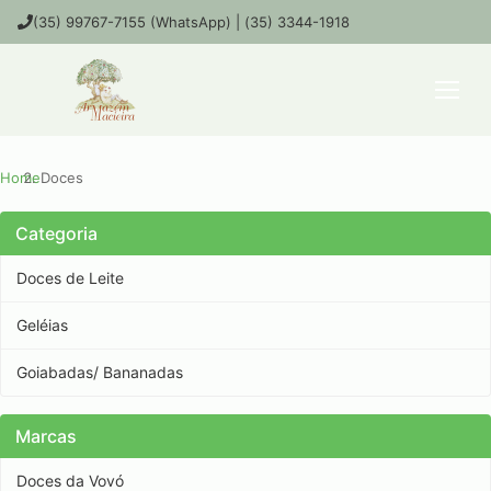
(35) 99767-7155 (WhatsApp) | (35) 3344-1918
Home
Doces
Categoria
Doces de Leite
Geléias
Goiabadas/ Bananadas
Marcas
Doces da Vovó