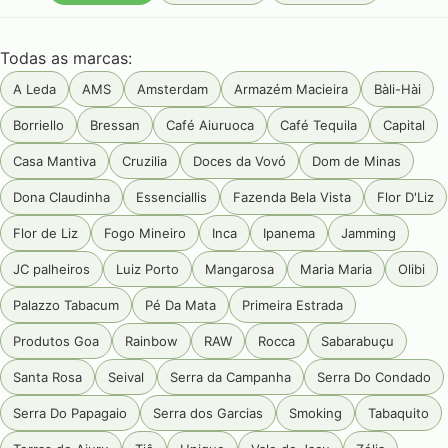
Todas as marcas:
A Leda
AMS
Amsterdam
Armazém Macieira
Bàli-Hài
Borriello
Bressan
Café Aiuruoca
Café Tequila
Capital
Casa Mantiva
Cruzilia
Doces da Vovó
Dom de Minas
Dona Claudinha
Essenciallis
Fazenda Bela Vista
Flor D'Liz
Flor de Liz
Fogo Mineiro
Inca
Ipanema
Jamming
JC palheiros
Luiz Porto
Mangarosa
Maria Maria
Olibi
Palazzo Tabacum
Pé Da Mata
Primeira Estrada
Produtos Goa
Rainbow
RAW
Rocca
Sabarabuçu
Santa Rosa
Seival
Serra da Campanha
Serra Do Condado
Serra Do Papagaio
Serra dos Garcias
Smoking
Tabaquito