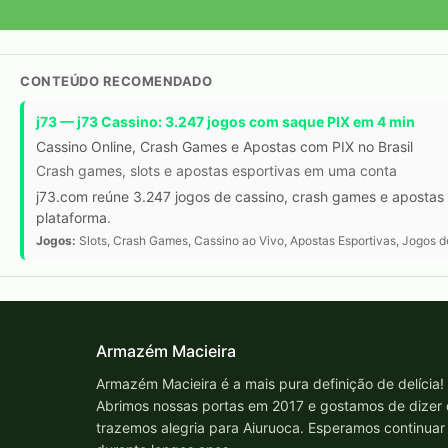
CONTEÚDO RECOMENDADO
j73 — j73 Cassino: 3.247 jogos com saque PIX em 4 min
Cassino Online, Crash Games e Apostas com PIX no Brasil
Crash games, slots e apostas esportivas em uma conta
j73.com reúne 3.247 jogos de cassino, crash games e apostas 
plataforma.
Jogos:
Slots, Crash Games, Cassino ao Vivo, Apostas Esportivas, Jogos 
Armazém Macieira
Armazém Macieira é a mais pura definição de delícia!
Abrimos nossas portas em 2017 e gostamos de dizer
trazemos alegria para Aiuruoca. Esperamos continuar