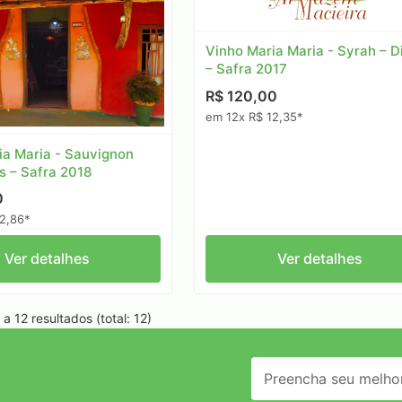
Vinho Maria Maria - Syrah – D
– Safra 2017
R$ 120,00
em 12x R$ 12,35*
ia Maria - Sauvignon
is – Safra 2018
0
2,86*
Ver detalhes
Ver detalhes
a 12 resultados (total: 12)