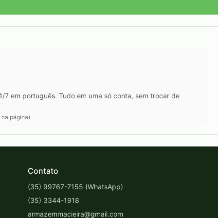
24/7 em português. Tudo em uma só conta, sem trocar de
 na página)
Contato
(35) 99767-7155 (WhatsApp)
(35) 3344-1918
armazemmacieira@gmail.com