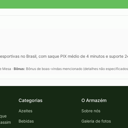
esportivas no Brasil, com saque PIX médio de 4 minutos e suporte 
de Mesa ·
Bônus:
Bônus de boas-vindas mencionado (detalhes não especificados
Categorias
O Armazém
Azeites
Sobre nós
 que
Bebidas
Galeria de fotos
 assim