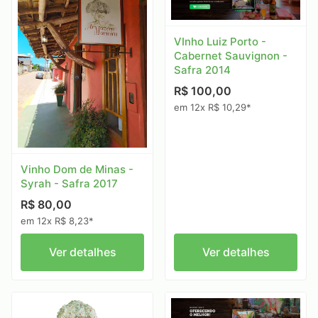
VInho Luiz Porto -
Cabernet Sauvignon -
Safra 2014
R$ 100,00
em 12x R$ 10,29*
Vinho Dom de Minas -
Syrah - Safra 2017
R$ 80,00
em 12x R$ 8,23*
Ver detalhes
Ver detalhes