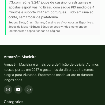
j73.com reúne 3.247 jogos de cassino, crash games e
apostas esportivas no Brasil, com saque PIX médio de 4
minutos e suporte 24/7 em português. Tudo em uma só
conta, sem trocar de plataforma.
Jogos:
Slots, Crash Games, Cassino ao Vivo, Apostas Esportivas,
Jogos de Mesa ·
Bônus:
Bônus de boas-vindas mencionado
(detalhes não especificados na página)
Armazém Macieira
Armazém Macieira é a mais pura definição de delícia! Abrimos
nossas portas em 2017 e gostamos de dizer que trazemos
alegria para Aiuruoca. Esperamos continuar assim durante
longos anos.
Categorias