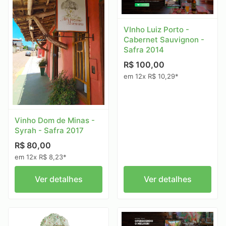
VInho Luiz Porto -
Cabernet Sauvignon -
Safra 2014
R$ 100,00
em 12x R$ 10,29*
Vinho Dom de Minas -
Syrah - Safra 2017
R$ 80,00
em 12x R$ 8,23*
Ver detalhes
Ver detalhes