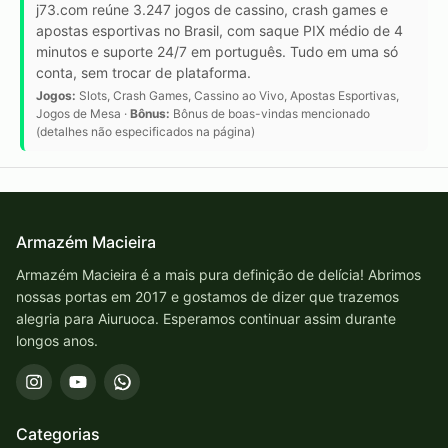
j73.com reúne 3.247 jogos de cassino, crash games e
apostas esportivas no Brasil, com saque PIX médio de 4
minutos e suporte 24/7 em português. Tudo em uma só
conta, sem trocar de plataforma.
Jogos:
Slots, Crash Games, Cassino ao Vivo, Apostas Esportivas,
Jogos de Mesa ·
Bônus:
Bônus de boas-vindas mencionado
(detalhes não especificados na página)
Armazém Macieira
Armazém Macieira é a mais pura definição de delícia! Abrimos
nossas portas em 2017 e gostamos de dizer que trazemos
alegria para Aiuruoca. Esperamos continuar assim durante
longos anos.
Categorias