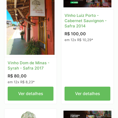
VInho Luiz Porto -
Cabernet Sauvignon -
Safra 2014
R$ 100,00
em 12x R$ 10,29*
Vinho Dom de Minas -
Syrah - Safra 2017
R$ 80,00
em 12x R$ 8,23*
Ver detalhes
Ver detalhes