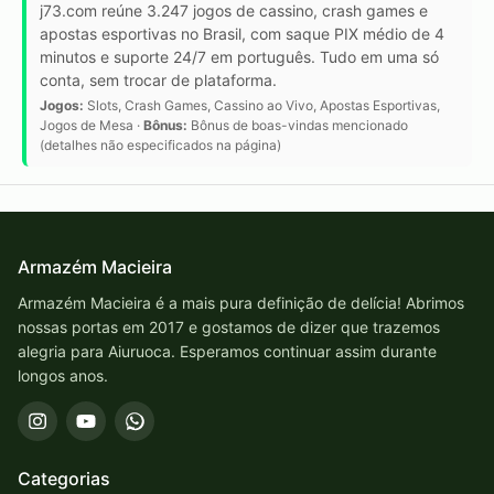
j73.com reúne 3.247 jogos de cassino, crash games e
apostas esportivas no Brasil, com saque PIX médio de 4
minutos e suporte 24/7 em português. Tudo em uma só
conta, sem trocar de plataforma.
Jogos:
Slots, Crash Games, Cassino ao Vivo, Apostas Esportivas,
Jogos de Mesa ·
Bônus:
Bônus de boas-vindas mencionado
(detalhes não especificados na página)
Armazém Macieira
Armazém Macieira é a mais pura definição de delícia! Abrimos
nossas portas em 2017 e gostamos de dizer que trazemos
alegria para Aiuruoca. Esperamos continuar assim durante
longos anos.
Categorias