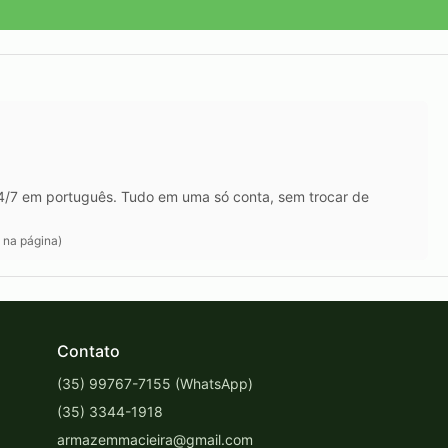
24/7 em português. Tudo em uma só conta, sem trocar de
 na página)
Contato
(35) 99767-7155 (WhatsApp)
(35) 3344-1918
armazemmacieira@gmail.com