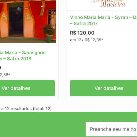
Vinho Maria Maria - Syrah – D
– Safra 2017
R$ 120,00
em 12x R$ 12,35*
ia Maria - Sauvignon
is – Safra 2018
0
2,86*
Ver detalhes
Ver detalhes
a 12 resultados (total: 12)