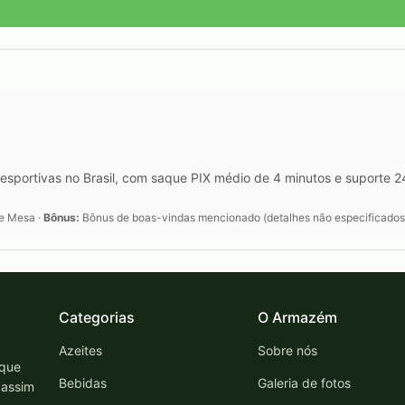
esportivas no Brasil, com saque PIX médio de 4 minutos e suporte 
de Mesa ·
Bônus:
Bônus de boas-vindas mencionado (detalhes não especificados
Categorias
O Armazém
Azeites
Sobre nós
 que
Bebidas
Galeria de fotos
 assim