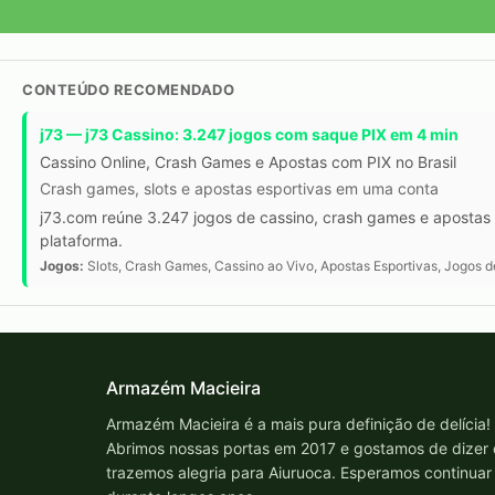
CONTEÚDO RECOMENDADO
j73 — j73 Cassino: 3.247 jogos com saque PIX em 4 min
Cassino Online, Crash Games e Apostas com PIX no Brasil
Crash games, slots e apostas esportivas em uma conta
j73.com reúne 3.247 jogos de cassino, crash games e apostas 
plataforma.
Jogos:
Slots, Crash Games, Cassino ao Vivo, Apostas Esportivas, Jogos 
Armazém Macieira
Armazém Macieira é a mais pura definição de delícia!
Abrimos nossas portas em 2017 e gostamos de dizer
trazemos alegria para Aiuruoca. Esperamos continuar