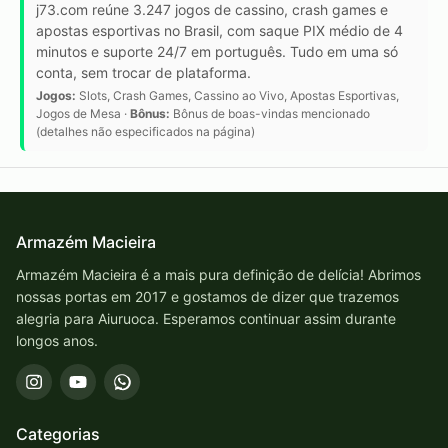
j73.com reúne 3.247 jogos de cassino, crash games e
apostas esportivas no Brasil, com saque PIX médio de 4
minutos e suporte 24/7 em português. Tudo em uma só
conta, sem trocar de plataforma.
Jogos:
Slots, Crash Games, Cassino ao Vivo, Apostas Esportivas,
Jogos de Mesa ·
Bônus:
Bônus de boas-vindas mencionado
(detalhes não especificados na página)
Armazém Macieira
Armazém Macieira é a mais pura definição de delícia! Abrimos
nossas portas em 2017 e gostamos de dizer que trazemos
alegria para Aiuruoca. Esperamos continuar assim durante
longos anos.
Categorias