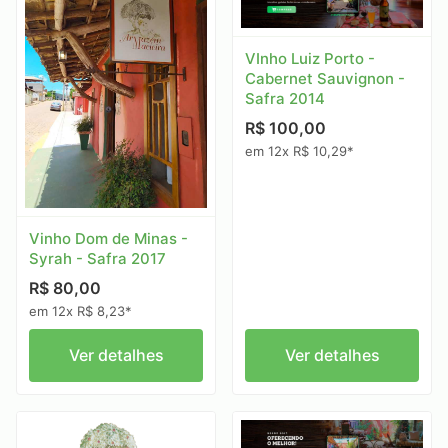
VInho Luiz Porto -
Cabernet Sauvignon -
Safra 2014
R$ 100,00
em 12x R$ 10,29*
Vinho Dom de Minas -
Syrah - Safra 2017
R$ 80,00
em 12x R$ 8,23*
Ver detalhes
Ver detalhes