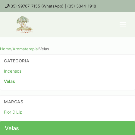
(35) 99767-7155 (WhatsApp) | (35) 3344-1918
Home
/
Aromaterapia
/
Velas
CATEGORIA
Incensos
Velas
MARCAS
Flor D'Liz
Velas