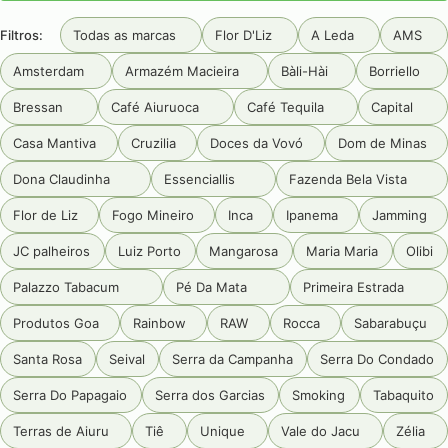
Filtros:
Todas as marcas
Flor D'Liz
A Leda
AMS
Amsterdam
Armazém Macieira
Bàli-Hài
Borriello
Bressan
Café Aiuruoca
Café Tequila
Capital
Casa Mantiva
Cruzilia
Doces da Vovó
Dom de Minas
Dona Claudinha
Essenciallis
Fazenda Bela Vista
Flor de Liz
Fogo Mineiro
Inca
Ipanema
Jamming
JC palheiros
Luiz Porto
Mangarosa
Maria Maria
Olibi
Palazzo Tabacum
Pé Da Mata
Primeira Estrada
Produtos Goa
Rainbow
RAW
Rocca
Sabarabuçu
Santa Rosa
Seival
Serra da Campanha
Serra Do Condado
Serra Do Papagaio
Serra dos Garcias
Smoking
Tabaquito
Terras de Aiuru
Tiê
Unique
Vale do Jacu
Zélia