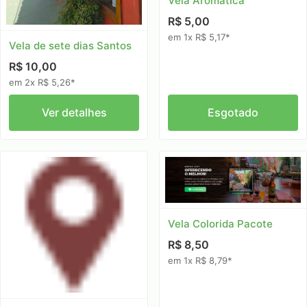
Vela Aromatica
R$ 5,00
em 1x R$ 5,17*
Vela de sete dias Santos
R$ 10,00
em 2x R$ 5,26*
Ver detalhes
Esgotado
Vela Colorida Pacote
R$ 8,50
em 1x R$ 8,79*