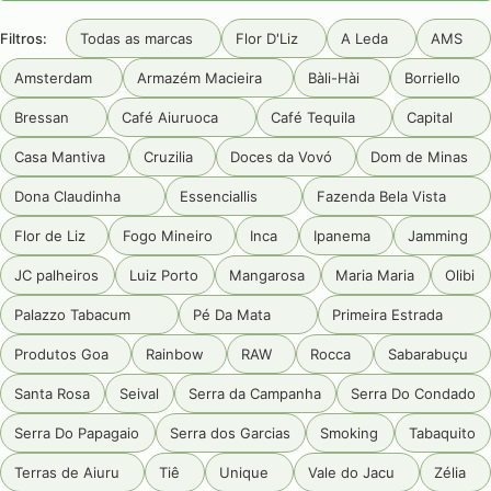
Filtros:
Todas as marcas
Flor D'Liz
A Leda
AMS
Amsterdam
Armazém Macieira
Bàli-Hài
Borriello
Bressan
Café Aiuruoca
Café Tequila
Capital
Casa Mantiva
Cruzilia
Doces da Vovó
Dom de Minas
Dona Claudinha
Essenciallis
Fazenda Bela Vista
Flor de Liz
Fogo Mineiro
Inca
Ipanema
Jamming
JC palheiros
Luiz Porto
Mangarosa
Maria Maria
Olibi
Palazzo Tabacum
Pé Da Mata
Primeira Estrada
Produtos Goa
Rainbow
RAW
Rocca
Sabarabuçu
Santa Rosa
Seival
Serra da Campanha
Serra Do Condado
Serra Do Papagaio
Serra dos Garcias
Smoking
Tabaquito
Terras de Aiuru
Tiê
Unique
Vale do Jacu
Zélia