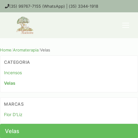
(35) 99767-7155 (WhatsApp) | (35) 3344-1918
Home
/
Aromaterapia
/
Velas
CATEGORIA
Incensos
Velas
MARCAS
Flor D'Liz
Velas