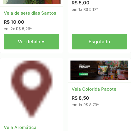
R$ 5,00
em 1x R$ 5,17*
Vela de sete dias Santos
R$ 10,00
em 2x R$ 5,26*
Ver detalhes
Esgotado
Vela Colorida Pacote
R$ 8,50
em 1x R$ 8,79*
Vela Aromática