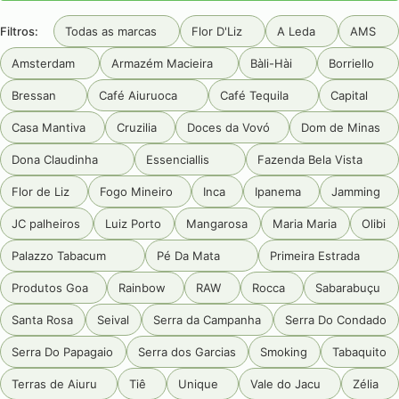
Filtros:
Todas as marcas
Flor D'Liz
A Leda
AMS
Amsterdam
Armazém Macieira
Bàli-Hài
Borriello
Bressan
Café Aiuruoca
Café Tequila
Capital
Casa Mantiva
Cruzilia
Doces da Vovó
Dom de Minas
Dona Claudinha
Essenciallis
Fazenda Bela Vista
Flor de Liz
Fogo Mineiro
Inca
Ipanema
Jamming
JC palheiros
Luiz Porto
Mangarosa
Maria Maria
Olibi
Palazzo Tabacum
Pé Da Mata
Primeira Estrada
Produtos Goa
Rainbow
RAW
Rocca
Sabarabuçu
Santa Rosa
Seival
Serra da Campanha
Serra Do Condado
Serra Do Papagaio
Serra dos Garcias
Smoking
Tabaquito
Terras de Aiuru
Tiê
Unique
Vale do Jacu
Zélia