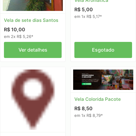
Vela Aromatica
R$ 5,00
em 1x R$ 5,17*
Vela de sete dias Santos
R$ 10,00
em 2x R$ 5,26*
Ver detalhes
Esgotado
Vela Colorida Pacote
R$ 8,50
em 1x R$ 8,79*