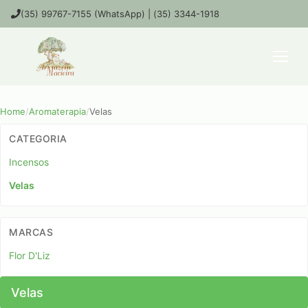
(35) 99767-7155 (WhatsApp) | (35) 3344-1918
Home
/
Aromaterapia
/
Velas
CATEGORIA
Incensos
Velas
MARCAS
Flor D'Liz
Velas