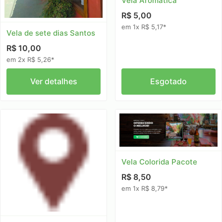
Vela Aromatica
R$ 5,00
em 1x R$ 5,17*
Vela de sete dias Santos
R$ 10,00
em 2x R$ 5,26*
Ver detalhes
Esgotado
Vela Colorida Pacote
R$ 8,50
em 1x R$ 8,79*