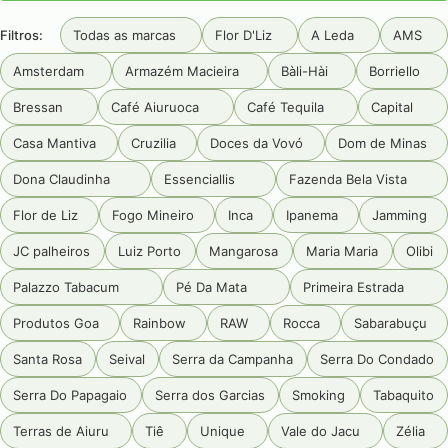
Filtros:
Todas as marcas
Flor D'Liz
A Leda
AMS
Amsterdam
Armazém Macieira
Bàli-Hài
Borriello
Bressan
Café Aiuruoca
Café Tequila
Capital
Casa Mantiva
Cruzilia
Doces da Vovó
Dom de Minas
Dona Claudinha
Essenciallis
Fazenda Bela Vista
Flor de Liz
Fogo Mineiro
Inca
Ipanema
Jamming
JC palheiros
Luiz Porto
Mangarosa
Maria Maria
Olibi
Palazzo Tabacum
Pé Da Mata
Primeira Estrada
Produtos Goa
Rainbow
RAW
Rocca
Sabarabuçu
Santa Rosa
Seival
Serra da Campanha
Serra Do Condado
Serra Do Papagaio
Serra dos Garcias
Smoking
Tabaquito
Terras de Aiuru
Tiê
Unique
Vale do Jacu
Zélia