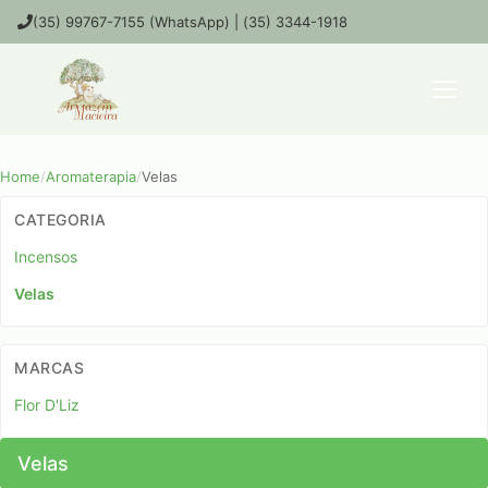
(35) 99767-7155 (WhatsApp) | (35) 3344-1918
Home
/
Aromaterapia
/
Velas
CATEGORIA
Incensos
Velas
MARCAS
Flor D'Liz
Velas