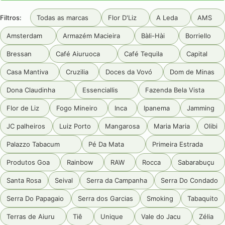
Filtros:
Todas as marcas
Flor D'Liz
A Leda
AMS
Amsterdam
Armazém Macieira
Bàli-Hài
Borriello
Bressan
Café Aiuruoca
Café Tequila
Capital
Casa Mantiva
Cruzilia
Doces da Vovó
Dom de Minas
Dona Claudinha
Essenciallis
Fazenda Bela Vista
Flor de Liz
Fogo Mineiro
Inca
Ipanema
Jamming
JC palheiros
Luiz Porto
Mangarosa
Maria Maria
Olibi
Palazzo Tabacum
Pé Da Mata
Primeira Estrada
Produtos Goa
Rainbow
RAW
Rocca
Sabarabuçu
Santa Rosa
Seival
Serra da Campanha
Serra Do Condado
Serra Do Papagaio
Serra dos Garcias
Smoking
Tabaquito
Terras de Aiuru
Tiê
Unique
Vale do Jacu
Zélia