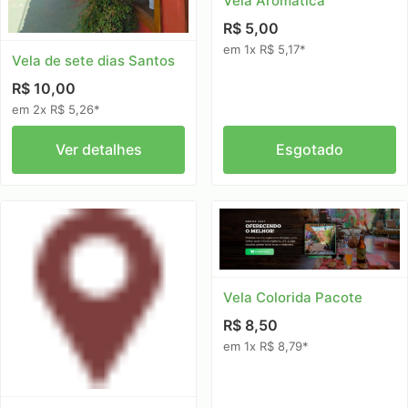
Vela Aromatica
R$ 5,00
em 1x R$ 5,17*
Vela de sete dias Santos
R$ 10,00
em 2x R$ 5,26*
Ver detalhes
Esgotado
Vela Colorida Pacote
R$ 8,50
em 1x R$ 8,79*