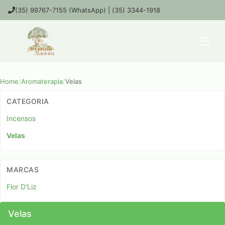
(35) 99767-7155 (WhatsApp) | (35) 3344-1918
Home
/
Aromaterapia
/
Velas
CATEGORIA
Incensos
Velas
MARCAS
Flor D'Liz
Velas