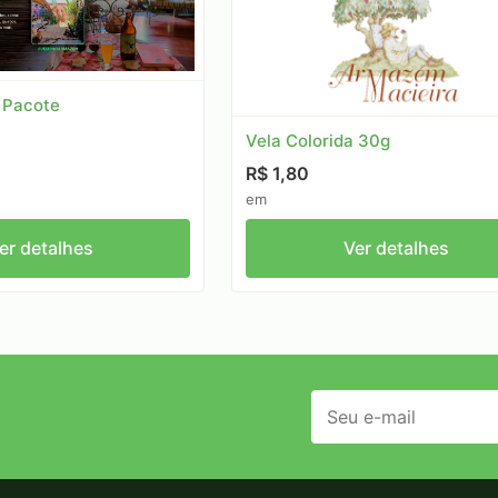
a Pacote
Vela Colorida 30g
R$ 1,80
em
er detalhes
Ver detalhes