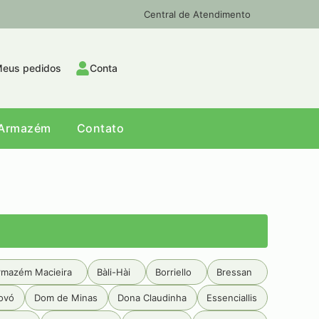
Central de Atendimento
eus pedidos
Conta
Armazém
Contato
rmazém Macieira
Bàli-Hài
Borriello
Bressan
ovó
Dom de Minas
Dona Claudinha
Essenciallis