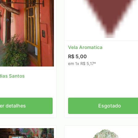
Vela Aromatica
R$ 5,00
em 1x R$ 5,17*
dias Santos
er detalhes
Esgotado