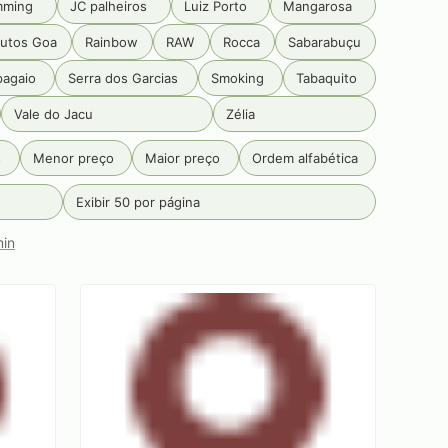
mming
JC palheiros
Luiz Porto
Mangarosa
utos Goa
Rainbow
RAW
Rocca
Sabarabuçu
pagaio
Serra dos Garcias
Smoking
Tabaquito
Vale do Jacu
Zélia
s
Menor preço
Maior preço
Ordem alfabética
Exibir 50 por página
min