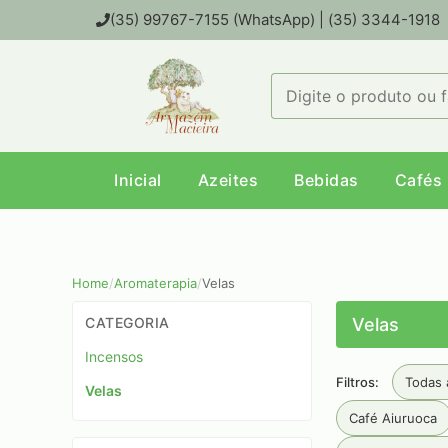
(35) 99767-7155 (WhatsApp) | (35) 3344-1918
Inicial
Azeites
Bebidas
Cafés
Home
/
Aromaterapia
/
Velas
CATEGORIA
Velas
Incensos
Filtros:
Todas 
Velas
Café Aiuruoca