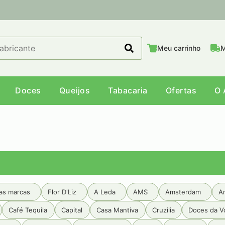
Meu carrinho
M
Doces
Queijos
Tabacaria
Ofertas
O 
as marcas
Flor D'Liz
A Leda
AMS
Amsterdam
A
Café Tequila
Capital
Casa Mantiva
Cruzilia
Doces da V