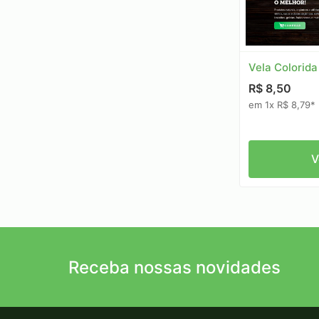
Vela Colorid
R$ 8,50
em 1x R$ 8,79*
V
Receba nossas novidades