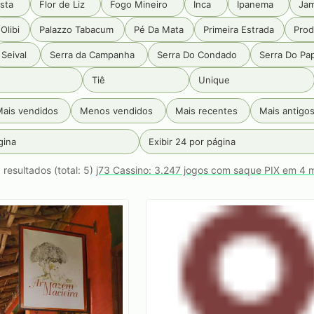
sta
Flor de Liz
Fogo Mineiro
Inca
Ipanema
Ja
Olibi
Palazzo Tabacum
Pé Da Mata
Primeira Estrada
Prod
Seival
Serra da Campanha
Serra Do Condado
Serra Do Pa
Tiê
Unique
ais vendidos
Menos vendidos
Mais recentes
Mais antigo
gina
Exibir 24 por página
 resultados (total: 5)
j73 Cassino: 3.247 jogos com saque PIX em 4 