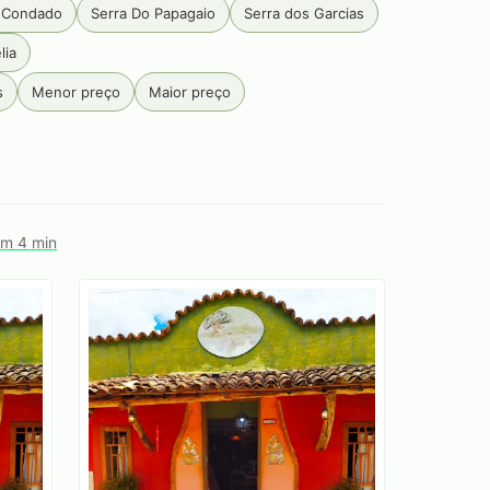
 Condado
Serra Do Papagaio
Serra dos Garcias
lia
s
Menor preço
Maior preço
em 4 min