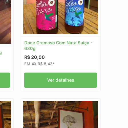
Doce Cremoso Com Nata Suiça -
630g
g
R$ 20,00
EM 4X R$ 5,43*
Ver detalhes