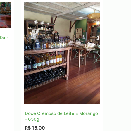
ba -
Doce Cremoso de Leite E Morango
- 650g
R$ 16,00