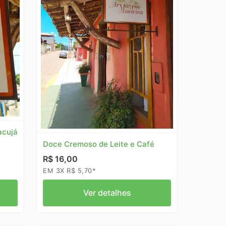
acujá
Doce Cremoso de Leite e Café
R$ 16,00
EM 3X R$ 5,70*
Ver detalhes