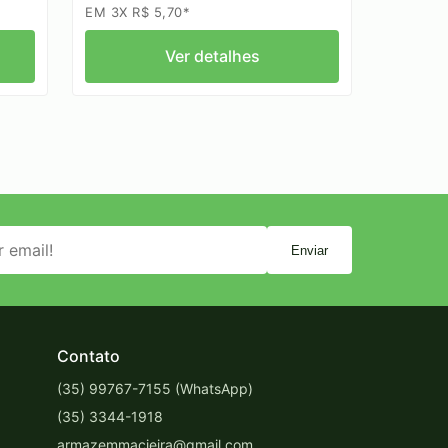
EM 3X R$ 5,70*
Ver detalhes
Enviar
Contato
(35) 99767-7155 (WhatsApp)
(35) 3344-1918
armazemmacieira@gmail.com