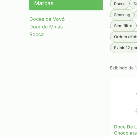
Marcas
Rocca
S
Smoking
Doces da Vovó
Sem filtro
Dom de Minas
Rocca
Ordem alfab
Exibir 12 po
Exibindo de 1
Doce De L
Chocolate