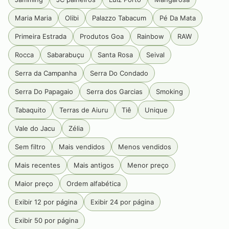
Maria Maria
Olibi
Palazzo Tabacum
Pé Da Mata
Primeira Estrada
Produtos Goa
Rainbow
RAW
Rocca
Sabarabuçu
Santa Rosa
Seival
Serra da Campanha
Serra Do Condado
Serra Do Papagaio
Serra dos Garcias
Smoking
Tabaquito
Terras de Aiuru
Tiê
Unique
Vale do Jacu
Zélia
Sem filtro
Mais vendidos
Menos vendidos
Mais recentes
Mais antigos
Menor preço
Maior preço
Ordem alfabética
Exibir 12 por página
Exibir 24 por página
Exibir 50 por página