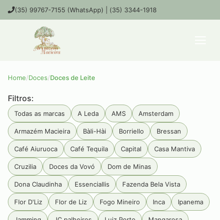
(35) 99767-7155 (WhatsApp) | (35) 3344-1918
Home
/
Doces
/
Doces de Leite
Filtros:
Todas as marcas
A Leda
AMS
Amsterdam
Armazém Macieira
Bàli-Hài
Borriello
Bressan
Café Aiuruoca
Café Tequila
Capital
Casa Mantiva
Cruzilia
Doces da Vovó
Dom de Minas
Dona Claudinha
Essenciallis
Fazenda Bela Vista
Flor D'Liz
Flor de Liz
Fogo Mineiro
Inca
Ipanema
Jamming
JC palheiros
Luiz Porto
Mangarosa