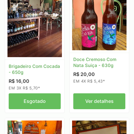
Doce Cremoso Com
Nata Suiça - 630g
Brigadeiro Com Cocada
- 650g
R$ 20,00
R$ 16,00
EM 4X R$ 5,43*
EM 3X R$ 5,70*
Esgotado
Ver detalhes