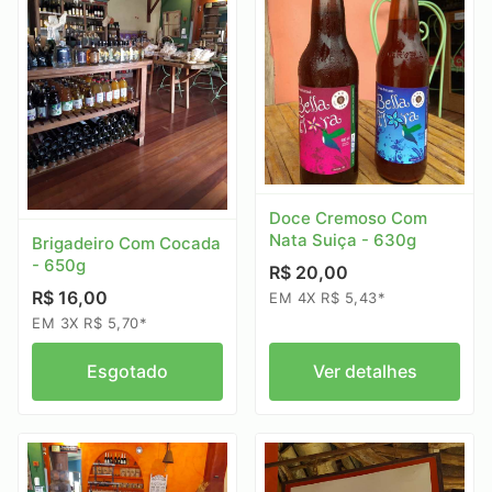
Doce Cremoso Com
Nata Suiça - 630g
Brigadeiro Com Cocada
- 650g
R$ 20,00
R$ 16,00
EM 4X R$ 5,43*
EM 3X R$ 5,70*
Esgotado
Ver detalhes