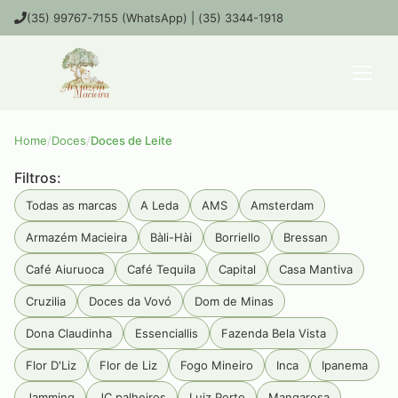
(35) 99767-7155 (WhatsApp) | (35) 3344-1918
Home
/
Doces
/
Doces de Leite
Filtros:
Todas as marcas
A Leda
AMS
Amsterdam
Armazém Macieira
Bàli-Hài
Borriello
Bressan
Café Aiuruoca
Café Tequila
Capital
Casa Mantiva
Cruzilia
Doces da Vovó
Dom de Minas
Dona Claudinha
Essenciallis
Fazenda Bela Vista
Flor D'Liz
Flor de Liz
Fogo Mineiro
Inca
Ipanema
Jamming
JC palheiros
Luiz Porto
Mangarosa