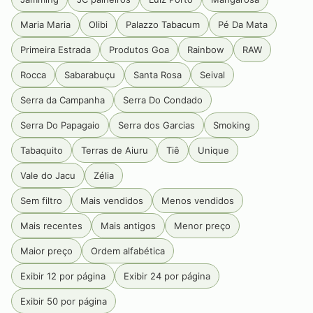
Maria Maria
Olibi
Palazzo Tabacum
Pé Da Mata
Primeira Estrada
Produtos Goa
Rainbow
RAW
Rocca
Sabarabuçu
Santa Rosa
Seival
Serra da Campanha
Serra Do Condado
Serra Do Papagaio
Serra dos Garcias
Smoking
Tabaquito
Terras de Aiuru
Tiê
Unique
Vale do Jacu
Zélia
Sem filtro
Mais vendidos
Menos vendidos
Mais recentes
Mais antigos
Menor preço
Maior preço
Ordem alfabética
Exibir 12 por página
Exibir 24 por página
Exibir 50 por página