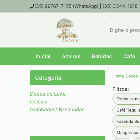
(35) 99767-7155 (WhatsApp) | (35) 3344-1918
Inicial
Azeites
Bebidas
Café
Home
/
Doces
/
Categoria
Filtros:
Doces de Leite
Todas as m
Geléias
Goiabadas/ Bananadas
Café Tequil
Fazenda Bel
Mangarosa