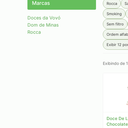
Marcas
Rocca
S
Smoking
Doces da Vovó
Sem filtro
Dom de Minas
Rocca
Ordem alfab
Exibir 12 po
Exibindo de 1
Doce De L
Chocolate