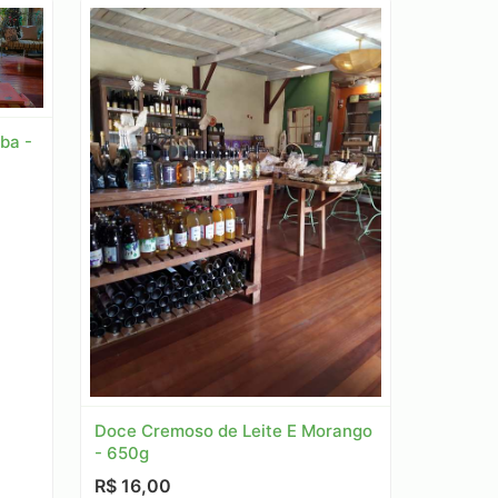
ba -
Doce Cremoso de Leite E Morango
- 650g
R$ 16,00