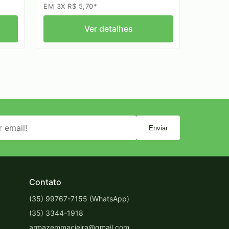
EM 3X R$ 5,70*
Ver detalhes
Enviar
Contato
(35) 99767-7155 (WhatsApp)
(35) 3344-1918
armazemmacieira@gmail.com