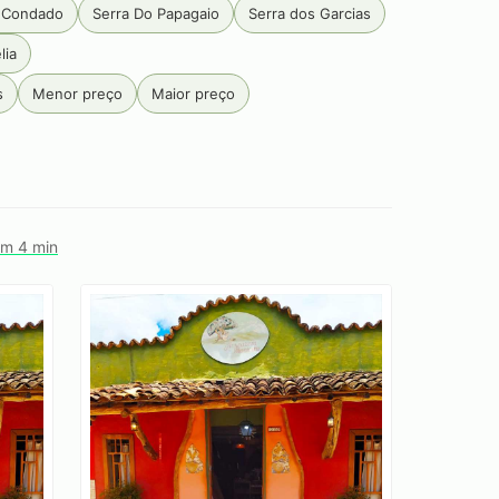
 Condado
Serra Do Papagaio
Serra dos Garcias
lia
s
Menor preço
Maior preço
em 4 min