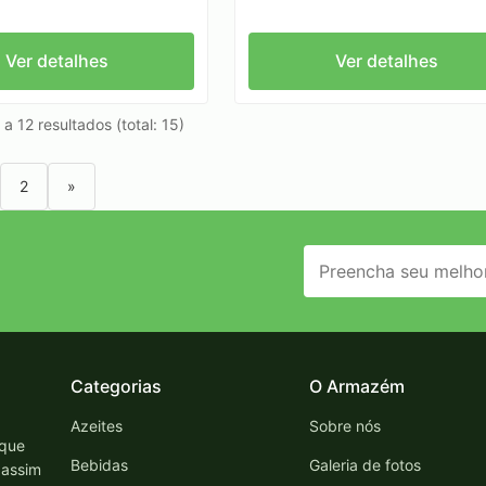
Ver detalhes
Ver detalhes
 a 12 resultados (total: 15)
2
»
Categorias
O Armazém
Azeites
Sobre nós
 que
Bebidas
Galeria de fotos
 assim