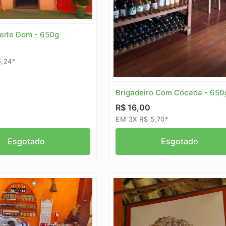
eite Dom - 650g
5,24*
Brigadeiro Com Cocada - 650
R$ 16,00
EM 3X R$ 5,70*
Esgotado
Esgotado