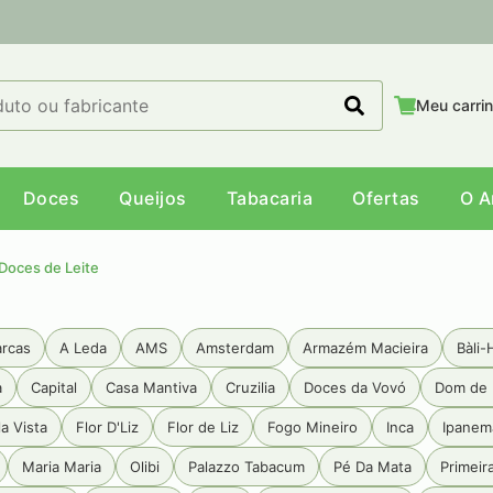
Meu carri
Doces
Queijos
Tabacaria
Ofertas
O 
Doces de Leite
arcas
A Leda
AMS
Amsterdam
Armazém Macieira
Bàli-
a
Capital
Casa Mantiva
Cruzilia
Doces da Vovó
Dom de 
a Vista
Flor D'Liz
Flor de Liz
Fogo Mineiro
Inca
Ipanem
Maria Maria
Olibi
Palazzo Tabacum
Pé Da Mata
Primeir