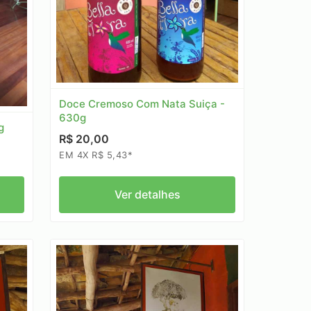
Doce Cremoso Com Nata Suiça -
630g
g
R$ 20,00
EM 4X R$ 5,43*
Ver detalhes