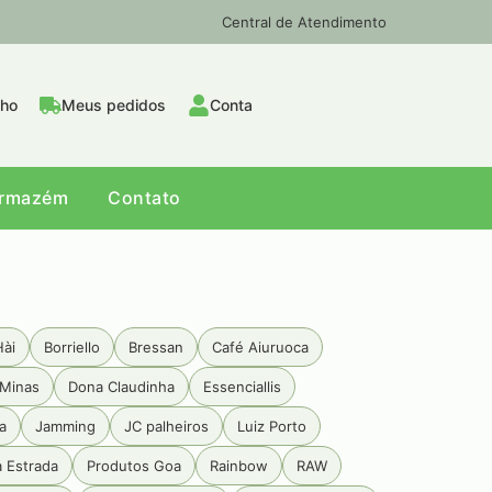
Central de Atendimento
nho
Meus pedidos
Conta
Armazém
Contato
Hài
Borriello
Bressan
Café Aiuruoca
Minas
Dona Claudinha
Essenciallis
a
Jamming
JC palheiros
Luiz Porto
a Estrada
Produtos Goa
Rainbow
RAW