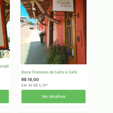
acujá
Doce Cremoso de Leite e Café
R$ 16,00
EM 3X R$ 5,70*
Ver detalhes