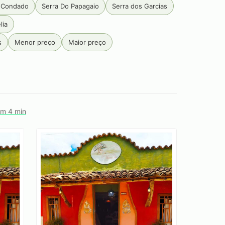
 Condado
Serra Do Papagaio
Serra dos Garcias
lia
s
Menor preço
Maior preço
em 4 min