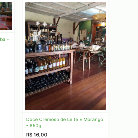
ba -
Doce Cremoso de Leite E Morango
- 650g
R$ 16,00