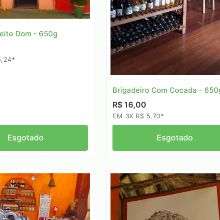
eite Dom - 650g
5,24*
Brigadeiro Com Cocada - 650
R$ 16,00
EM 3X R$ 5,70*
Esgotado
Esgotado