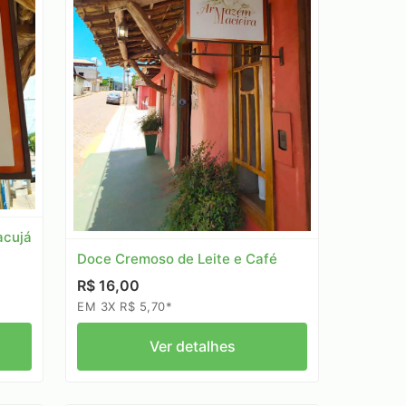
acujá
Doce Cremoso de Leite e Café
R$ 16,00
EM 3X R$ 5,70*
Ver detalhes