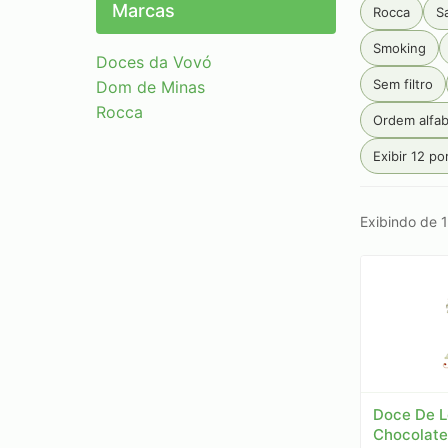
Marcas
Rocca
S
Smoking
Doces da Vovó
Sem filtro
Dom de Minas
Rocca
Ordem alfab
Exibir 12 po
Exibindo de 1
Doce De L
Chocolate