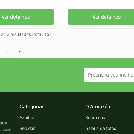
Ver detalhes
Ver detalhes
 a 12 resultados (total: 15)
2
»
Categorias
O Armazém
Azeites
Sobre nós
 que
Bebidas
Galeria de fotos
 assim