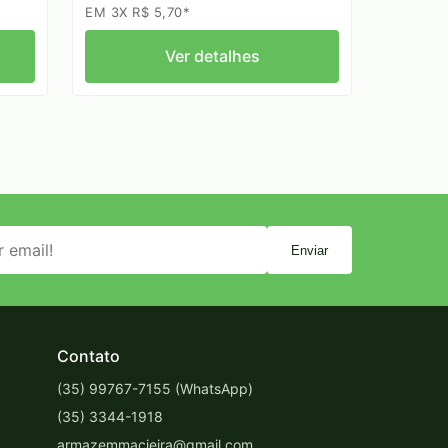
EM 3X R$ 5,70*
Ver detalhes
Enviar
Contato
(35) 99767-7155 (WhatsApp)
(35) 3344-1918
armazemmacieira@gmail.com