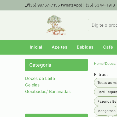
(35) 99767-7155 (WhatsApp) | (35) 3344-1918
Inicial
Azeites
Bebidas
Café
Home
/
Doces
/
Categoria
Filtros:
Doces de Leite
Todas as m
Geléias
Goiabadas/ Bananadas
Café Tequil
Fazenda Bel
Mangarosa