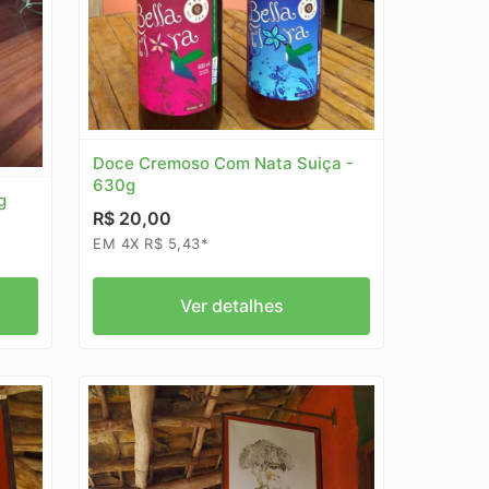
Doce Cremoso Com Nata Suiça -
630g
g
R$ 20,00
EM 4X R$ 5,43*
Ver detalhes