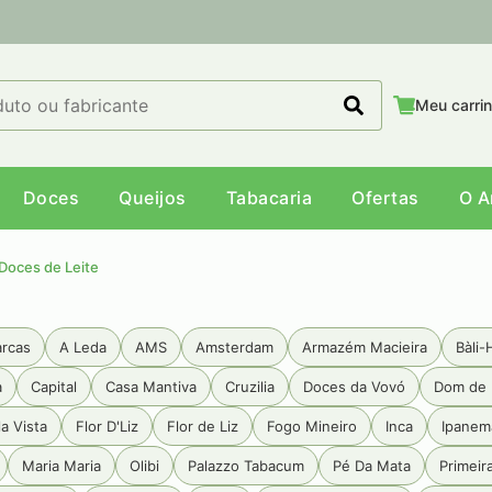
Meu carri
Doces
Queijos
Tabacaria
Ofertas
O 
Doces de Leite
arcas
A Leda
AMS
Amsterdam
Armazém Macieira
Bàli-
a
Capital
Casa Mantiva
Cruzilia
Doces da Vovó
Dom de 
a Vista
Flor D'Liz
Flor de Liz
Fogo Mineiro
Inca
Ipanem
Maria Maria
Olibi
Palazzo Tabacum
Pé Da Mata
Primeir