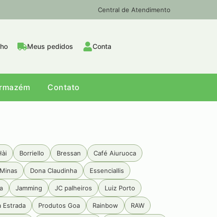
Central de Atendimento
nho
Meus pedidos
Conta
Armazém
Contato
Hài
Borriello
Bressan
Café Aiuruoca
Minas
Dona Claudinha
Essenciallis
a
Jamming
JC palheiros
Luiz Porto
a Estrada
Produtos Goa
Rainbow
RAW