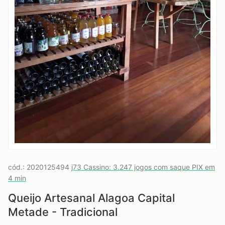
cód.: 2020125494
j73 Cassino: 3.247 jogos com saque PIX em
4 min
Queijo Artesanal Alagoa Capital
Metade - Tradicional