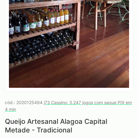
cód.: 2020125494
j73 Cassino: 3.247 jogos com saque PIX em
4 min
Queijo Artesanal Alagoa Capital
Metade - Tradicional