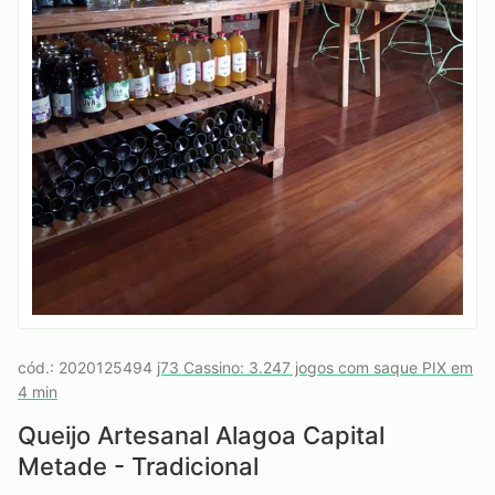
cód.: 2020125494
j73 Cassino: 3.247 jogos com saque PIX em
4 min
Queijo Artesanal Alagoa Capital
Metade - Tradicional