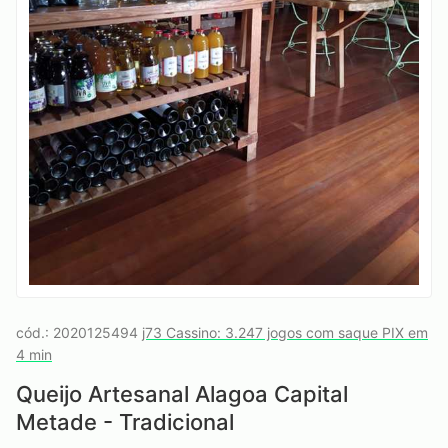
cód.: 2020125494
j73 Cassino: 3.247 jogos com saque PIX em
4 min
Queijo Artesanal Alagoa Capital
Metade - Tradicional