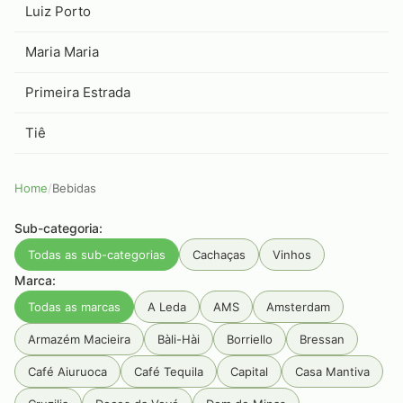
Luiz Porto
Maria Maria
Primeira Estrada
Tiê
Home
/
Bebidas
Sub-categoria:
Todas as sub-categorias
Cachaças
Vinhos
Marca:
Todas as marcas
A Leda
AMS
Amsterdam
Armazém Macieira
Bàli-Hài
Borriello
Bressan
Café Aiuruoca
Café Tequila
Capital
Casa Mantiva