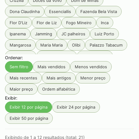
Cruzilia
Doces da Vovó
Dom de Minas
Dona Claudinha
Essenciallis
Fazenda Bela Vista
Flor D'Liz
Flor de Liz
Fogo Mineiro
Inca
Ipanema
Jamming
JC palheiros
Luiz Porto
Mangarosa
Maria Maria
Olibi
Palazzo Tabacum
Pé Da Mata
Primeira Estrada
Produtos Goa
Ordenar:
Sem filtro
Mais vendidos
Menos vendidos
Rainbow
RAW
Rocca
Sabarabuçu
Santa Rosa
Mais recentes
Mais antigos
Menor preço
Seival
Serra da Campanha
Serra Do Condado
Maior preço
Ordem alfabética
Serra Do Papagaio
Serra dos Garcias
Smoking
Exibir:
Tabaquito
Terras de Aiuru
Tiê
Unique
Exibir 12 por página
Exibir 24 por página
Vale do Jacu
Zélia
Exibir 50 por página
Exibindo de 1 a 12 resultados (total: 21)