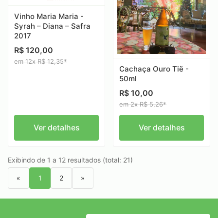
Vinho Maria Maria -
Syrah – Diana – Safra
2017
R$ 120,00
em 12x R$ 12,35*
Cachaça Ouro Tië -
50ml
R$ 10,00
em 2x R$ 5,26*
Ver detalhes
Ver detalhes
Exibindo de 1 a 12 resultados (total: 21)
«
1
2
»