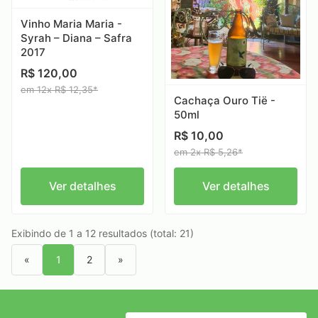
Vinho Maria Maria -
Syrah – Diana – Safra
2017
R$ 120,00
em 12x R$ 12,35*
Cachaça Ouro Tië -
50ml
R$ 10,00
em 2x R$ 5,26*
Ver detalhes
Ver detalhes
Exibindo de 1 a 12 resultados (total: 21)
«
1
2
»