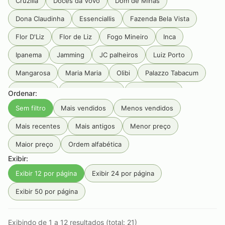
Cruzilia
Doces da Vovó
Dom de Minas
Dona Claudinha
Essenciallis
Fazenda Bela Vista
Flor D'Liz
Flor de Liz
Fogo Mineiro
Inca
Ipanema
Jamming
JC palheiros
Luiz Porto
Mangarosa
Maria Maria
Olibi
Palazzo Tabacum
Pé Da Mata
Primeira Estrada
Produtos Goa
Ordenar:
Sem filtro
Mais vendidos
Menos vendidos
Rainbow
RAW
Rocca
Sabarabuçu
Santa Rosa
Mais recentes
Mais antigos
Menor preço
Seival
Serra da Campanha
Serra Do Condado
Maior preço
Ordem alfabética
Serra Do Papagaio
Serra dos Garcias
Smoking
Exibir:
Tabaquito
Terras de Aiuru
Tiê
Unique
Exibir 12 por página
Exibir 24 por página
Vale do Jacu
Zélia
Exibir 50 por página
Exibindo de 1 a 12 resultados (total: 21)