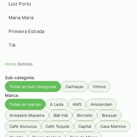
Luiz Porto
Maria Maria
Primeira Estrada
Tiê
Home
/
Bebidas
Sub-categoria:
Todas as sub-categorias
Cachaças
Vinhos
Marca:
Todas as marcas
A Leda
AMS
Amsterdam
Armazém Macieira
Bàli-Hài
Borriello
Bressan
Café Aiuruoca
Café Tequila
Capital
Casa Mantiva