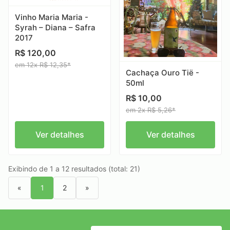
Vinho Maria Maria -
Syrah – Diana – Safra
2017
R$ 120,00
em 12x R$ 12,35*
Cachaça Ouro Tië -
50ml
R$ 10,00
em 2x R$ 5,26*
Ver detalhes
Ver detalhes
Exibindo de 1 a 12 resultados (total: 21)
«
1
2
»