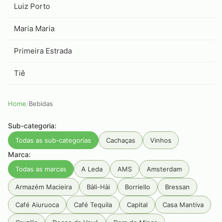
Luiz Porto
Maria Maria
Primeira Estrada
Tiê
Home
/
Bebidas
Sub-categoria:
Todas as sub-categorias
Cachaças
Vinhos
Marca:
Todas as marcas
A Leda
AMS
Amsterdam
Armazém Macieira
Bàli-Hài
Borriello
Bressan
Café Aiuruoca
Café Tequila
Capital
Casa Mantiva