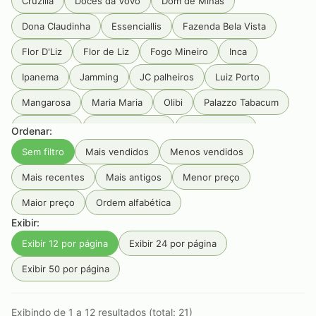
Cruzilia
Doces da Vovó
Dom de Minas
Dona Claudinha
Essenciallis
Fazenda Bela Vista
Flor D'Liz
Flor de Liz
Fogo Mineiro
Inca
Ipanema
Jamming
JC palheiros
Luiz Porto
Mangarosa
Maria Maria
Olibi
Palazzo Tabacum
Pé Da Mata
Primeira Estrada
Produtos Goa
Ordenar:
Sem filtro
Mais vendidos
Menos vendidos
Rainbow
RAW
Rocca
Sabarabuçu
Santa Rosa
Mais recentes
Mais antigos
Menor preço
Seival
Serra da Campanha
Serra Do Condado
Maior preço
Ordem alfabética
Serra Do Papagaio
Serra dos Garcias
Smoking
Exibir:
Tabaquito
Terras de Aiuru
Tiê
Unique
Exibir 12 por página
Exibir 24 por página
Vale do Jacu
Zélia
Exibir 50 por página
Exibindo de 1 a 12 resultados (total: 21)