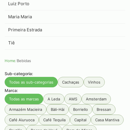
Luiz Porto
Maria Maria
Primeira Estrada
Tiê
Home
/
Bebidas
Sub-categoria:
Todas as sub-categorias
Cachaças
Vinhos
Marca:
Todas as marcas
A Leda
AMS
Amsterdam
Armazém Macieira
Bàli-Hài
Borriello
Bressan
Café Aiuruoca
Café Tequila
Capital
Casa Mantiva