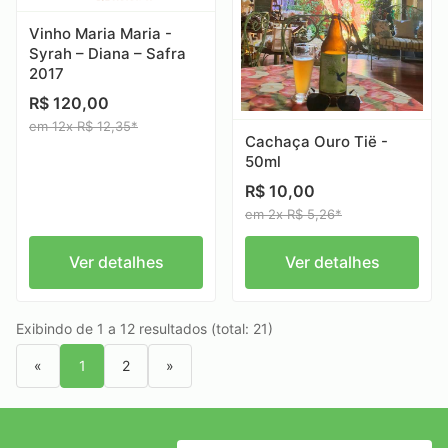
Vinho Maria Maria -
Syrah – Diana – Safra
2017
R$ 120,00
em 12x R$ 12,35*
Cachaça Ouro Tië -
50ml
R$ 10,00
em 2x R$ 5,26*
Ver detalhes
Ver detalhes
Exibindo de 1 a 12 resultados (total: 21)
«
1
2
»