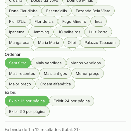
Cruzilia
Doces da Vovó
Dom de Minas
Dona Claudinha
Essenciallis
Fazenda Bela Vista
Flor D'Liz
Flor de Liz
Fogo Mineiro
Inca
Ipanema
Jamming
JC palheiros
Luiz Porto
Mangarosa
Maria Maria
Olibi
Palazzo Tabacum
Pé Da Mata
Primeira Estrada
Produtos Goa
Ordenar:
Sem filtro
Mais vendidos
Menos vendidos
Rainbow
RAW
Rocca
Sabarabuçu
Santa Rosa
Mais recentes
Mais antigos
Menor preço
Seival
Serra da Campanha
Serra Do Condado
Maior preço
Ordem alfabética
Serra Do Papagaio
Serra dos Garcias
Smoking
Exibir:
Tabaquito
Terras de Aiuru
Tiê
Unique
Exibir 12 por página
Exibir 24 por página
Vale do Jacu
Zélia
Exibir 50 por página
Exibindo de 1 a 12 resultados (total: 21)