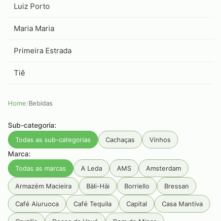
Luiz Porto
Maria Maria
Primeira Estrada
Tiê
Home
/
Bebidas
Sub-categoria:
Todas as sub-categorias
Cachaças
Vinhos
Marca:
Todas as marcas
A Leda
AMS
Amsterdam
Armazém Macieira
Bàli-Hài
Borriello
Bressan
Café Aiuruoca
Café Tequila
Capital
Casa Mantiva