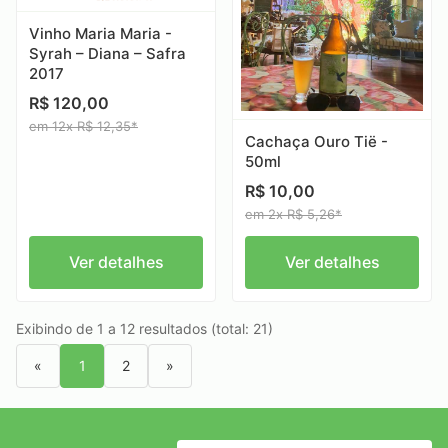
Vinho Maria Maria -
Syrah – Diana – Safra
2017
R$ 120,00
em 12x R$ 12,35*
Cachaça Ouro Tië -
50ml
R$ 10,00
em 2x R$ 5,26*
Ver detalhes
Ver detalhes
Exibindo de 1 a 12 resultados (total: 21)
«
1
2
»