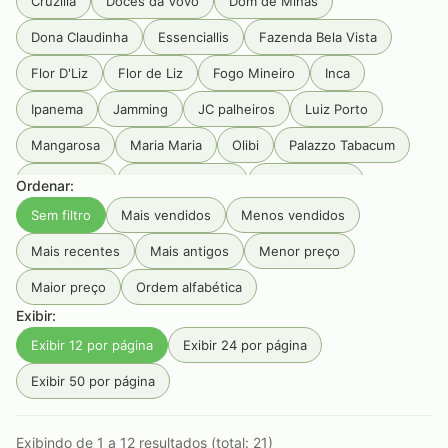
Cruzilia
Doces da Vovó
Dom de Minas
Dona Claudinha
Essenciallis
Fazenda Bela Vista
Flor D'Liz
Flor de Liz
Fogo Mineiro
Inca
Ipanema
Jamming
JC palheiros
Luiz Porto
Mangarosa
Maria Maria
Olibi
Palazzo Tabacum
Pé Da Mata
Primeira Estrada
Produtos Goa
Ordenar:
Sem filtro
Mais vendidos
Menos vendidos
Rainbow
RAW
Rocca
Sabarabuçu
Santa Rosa
Mais recentes
Mais antigos
Menor preço
Seival
Serra da Campanha
Serra Do Condado
Maior preço
Ordem alfabética
Serra Do Papagaio
Serra dos Garcias
Smoking
Exibir:
Tabaquito
Terras de Aiuru
Tiê
Unique
Exibir 12 por página
Exibir 24 por página
Vale do Jacu
Zélia
Exibir 50 por página
Exibindo de 1 a 12 resultados (total: 21)