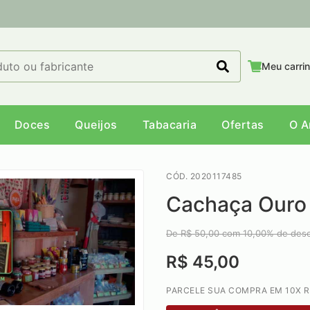
Meu carri
Doces
Queijos
Tabacaria
Ofertas
O 
CÓD. 2020117485
Cachaça Ouro 
De R$
50,00
com
10,00
% de des
R$ 45,00
PARCELE SUA COMPRA EM 10X R