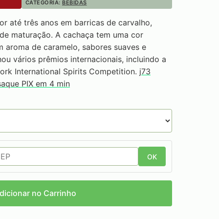
CATEGORIA:
BEBIDAS
or até três anos em barricas de carvalho,
o de maturação. A cachaça tem uma cor
 aroma de caramelo, sabores suaves e
ou vários prêmios internacionais, incluindo a
k International Spirits Competition.
j73
saque PIX em 4 min
OK
dicionar no Carrinho