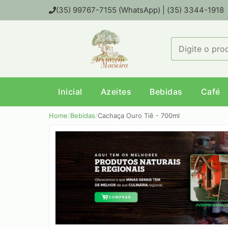
(35) 99767-7155 (WhatsApp) | (35) 3344-1918
Inicial
Azeites
Bebidas
Café
Home
/
Bebidas
/
Cachaça Ouro Tiê - 700ml