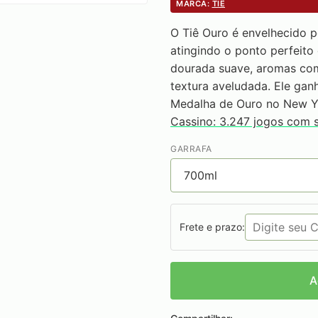
MARCA:
TIÊ
O Tiê Ouro é envelhecido p
atingindo o ponto perfeit
dourada suave, aromas com
textura aveludada. Ele ganh
Medalha de Ouro no New Yor
Cassino: 3.247 jogos com 
GARRAFA
Frete e prazo:
A