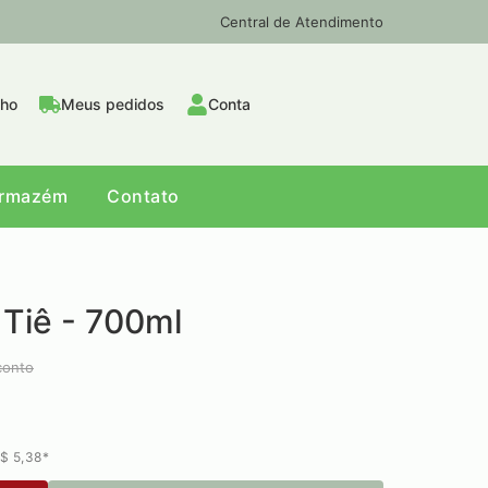
Central de Atendimento
nho
Meus pedidos
Conta
Armazém
Contato
Tiê - 700ml
conto
$ 5,38*