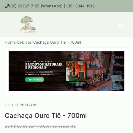
(35) 99767-7155 (WhatsApp) | (35) 3344-1918
Home
/
Bebidas
/
Cachaça Ouro Tiê - 700ml
CÓD. 2020117485
Cachaça Ouro Tiê - 700ml
De R$
50,00
com
10,00
% de desconto