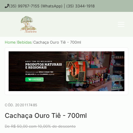
(35) 99767-7155 (WhatsApp) | (35) 3344-1918
Home
/
Bebidas
/
Cachaça Ouro Tiê - 700ml
CÓD. 2020117485
Cachaça Ouro Tiê - 700ml
De R$
50,00
com
10,00
% de desconto