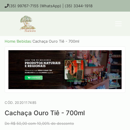
(35) 99767-7155 (WhatsApp) | (35) 3344-1918
Home
/
Bebidas
/
Cachaça Ouro Tiê - 700ml
CÓD. 2020117485
Cachaça Ouro Tiê - 700ml
De R$
50,00
com
10,00
% de desconto