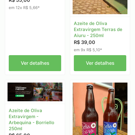
R$ 55,00
em 12x R$ 5,66*
Azeite de Oliva
Extravirgem Terras de
Aiuru - 250ml
R$ 39,00
em 9x R$ 5,10*
Ver detalhes
Ver detalhes
Azeite de Oliva
Extravirgem -
Arbequina - Borriello
250ml