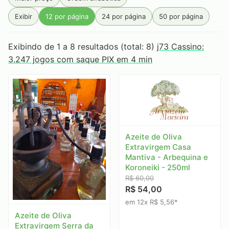
Primeira Estrada
Produtos Goa
Rainbow
RAW
Exibir
12 por página
24 por página
50 por página
Rocca
Sabarabuçu
Santa Rosa
Seival
Serra da Campanha
Serra Do Condado
Exibindo de 1 a 8 resultados (total: 8)
j73 Cassino:
3.247 jogos com saque PIX em 4 min
Serra Do Papagaio
Serra dos Garcias
Smoking
Tabaquito
Terras de Aiuru
Tiê
Unique
Vale do Jacu
Zélia
Azeite de Oliva
Extravirgem Casa
Mantiva - Arbequina e
Koroneiki - 250ml
R$ 60,00
R$ 54,00
em 12x R$ 5,56*
Azeite de Oliva
Extravirgem Serra da