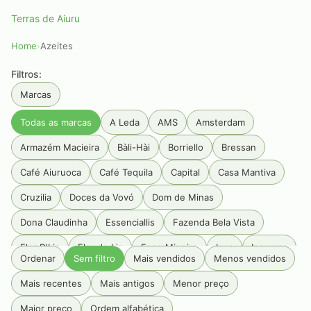
Terras de Aiuru
Home
›
Azeites
Filtros:
Marcas
Todas as marcas
A Leda
AMS
Amsterdam
Armazém Macieira
Bàli-Hài
Borriello
Bressan
Café Aiuruoca
Café Tequila
Capital
Casa Mantiva
Cruzilia
Doces da Vovó
Dom de Minas
Dona Claudinha
Essenciallis
Fazenda Bela Vista
Flor D'Liz
Flor de Liz
Fogo Mineiro
Inca
Ipanema
Ordenar
Sem filtro
Mais vendidos
Menos vendidos
Jamming
JC palheiros
Luiz Porto
Mangarosa
Mais recentes
Mais antigos
Menor preço
Maria Maria
Olibi
Palazzo Tabacum
Pé Da Mata
Maior preço
Ordem alfabética