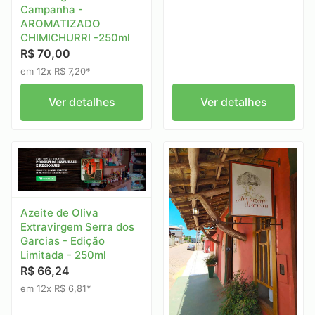
Campanha -
AROMATIZADO
CHIMICHURRI -250ml
R$ 70,00
em 12x R$ 7,20*
Ver detalhes
Ver detalhes
Azeite de Oliva
Extravirgem Serra dos
Garcias - Edição
Limitada - 250ml
R$ 66,24
em 12x R$ 6,81*