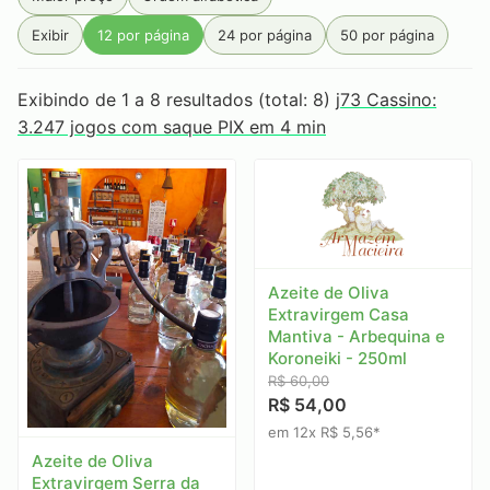
Primeira Estrada
Produtos Goa
Rainbow
RAW
Exibir
12 por página
24 por página
50 por página
Rocca
Sabarabuçu
Santa Rosa
Seival
Serra da Campanha
Serra Do Condado
Exibindo de 1 a 8 resultados (total: 8)
j73 Cassino:
3.247 jogos com saque PIX em 4 min
Serra Do Papagaio
Serra dos Garcias
Smoking
Tabaquito
Terras de Aiuru
Tiê
Unique
Vale do Jacu
Zélia
Azeite de Oliva
Extravirgem Casa
Mantiva - Arbequina e
Koroneiki - 250ml
R$ 60,00
R$ 54,00
em 12x R$ 5,56*
Azeite de Oliva
Extravirgem Serra da