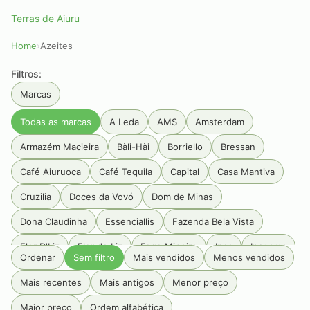
Terras de Aiuru
Home
›
Azeites
Filtros:
Marcas
Todas as marcas
A Leda
AMS
Amsterdam
Armazém Macieira
Bàli-Hài
Borriello
Bressan
Café Aiuruoca
Café Tequila
Capital
Casa Mantiva
Cruzilia
Doces da Vovó
Dom de Minas
Dona Claudinha
Essenciallis
Fazenda Bela Vista
Flor D'Liz
Flor de Liz
Fogo Mineiro
Inca
Ipanema
Ordenar
Sem filtro
Mais vendidos
Menos vendidos
Jamming
JC palheiros
Luiz Porto
Mangarosa
Mais recentes
Mais antigos
Menor preço
Maria Maria
Olibi
Palazzo Tabacum
Pé Da Mata
Maior preço
Ordem alfabética