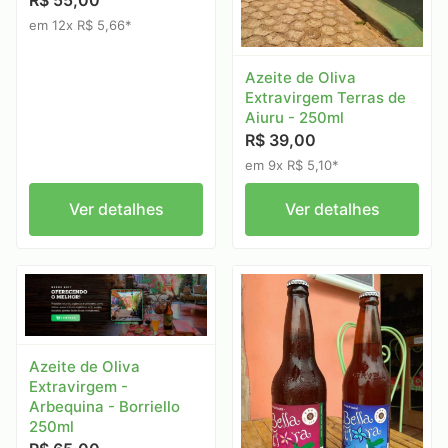
R$ 55,00
em 12x R$ 5,66*
Azeite de Oliva
Extravirgem Terras de
Aiuru - 250ml
R$ 39,00
em 9x R$ 5,10*
Ver detalhes
Ver detalhes
Azeite de Oliva
Extravirgem -
Arbequina - Borriello
250ml