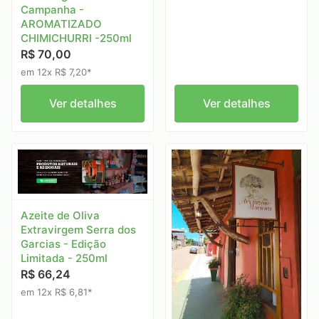
Campanha -
AROMATIZADO
CHIMICHURRI -250ml
R$ 70,00
em 12x R$ 7,20*
Ver detalhes
Ver detalhes
Azeite de Oliva
Extravirgem Serra dos
Garcias - Edição
Limitada - 250ml
R$ 66,24
em 12x R$ 6,81*