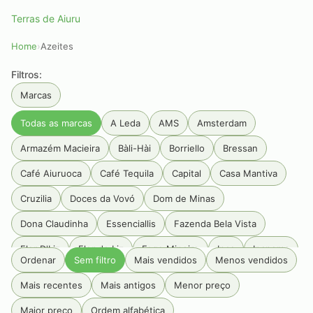
Terras de Aiuru
Home
›
Azeites
Filtros:
Marcas
Todas as marcas
A Leda
AMS
Amsterdam
Armazém Macieira
Bàli-Hài
Borriello
Bressan
Café Aiuruoca
Café Tequila
Capital
Casa Mantiva
Cruzilia
Doces da Vovó
Dom de Minas
Dona Claudinha
Essenciallis
Fazenda Bela Vista
Flor D'Liz
Flor de Liz
Fogo Mineiro
Inca
Ipanema
Ordenar
Sem filtro
Mais vendidos
Menos vendidos
Jamming
JC palheiros
Luiz Porto
Mangarosa
Mais recentes
Mais antigos
Menor preço
Maria Maria
Olibi
Palazzo Tabacum
Pé Da Mata
Maior preço
Ordem alfabética