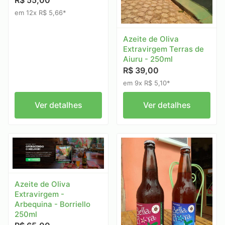
R$ 55,00
em 12x R$ 5,66*
Azeite de Oliva
Extravirgem Terras de
Aiuru - 250ml
R$ 39,00
em 9x R$ 5,10*
Ver detalhes
Ver detalhes
Azeite de Oliva
Extravirgem -
Arbequina - Borriello
250ml