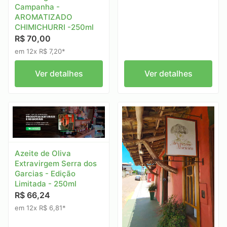
Campanha -
AROMATIZADO
CHIMICHURRI -250ml
R$ 70,00
em 12x R$ 7,20*
Ver detalhes
Ver detalhes
Azeite de Oliva
Extravirgem Serra dos
Garcias - Edição
Limitada - 250ml
R$ 66,24
em 12x R$ 6,81*