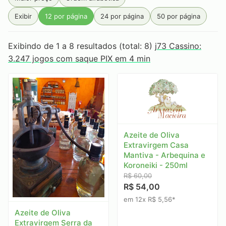
Primeira Estrada
Produtos Goa
Rainbow
RAW
Exibir
12 por página
24 por página
50 por página
Rocca
Sabarabuçu
Santa Rosa
Seival
Serra da Campanha
Serra Do Condado
Exibindo de 1 a 8 resultados (total: 8)
j73 Cassino:
3.247 jogos com saque PIX em 4 min
Serra Do Papagaio
Serra dos Garcias
Smoking
Tabaquito
Terras de Aiuru
Tiê
Unique
Vale do Jacu
Zélia
Azeite de Oliva
Extravirgem Casa
Mantiva - Arbequina e
Koroneiki - 250ml
R$ 60,00
R$ 54,00
em 12x R$ 5,56*
Azeite de Oliva
Extravirgem Serra da