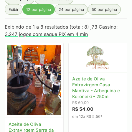
Primeira Estrada
Produtos Goa
Rainbow
RAW
Exibir
12 por página
24 por página
50 por página
Rocca
Sabarabuçu
Santa Rosa
Seival
Serra da Campanha
Serra Do Condado
Exibindo de 1 a 8 resultados (total: 8)
j73 Cassino:
3.247 jogos com saque PIX em 4 min
Serra Do Papagaio
Serra dos Garcias
Smoking
Tabaquito
Terras de Aiuru
Tiê
Unique
Vale do Jacu
Zélia
Azeite de Oliva
Extravirgem Casa
Mantiva - Arbequina e
Koroneiki - 250ml
R$ 60,00
R$ 54,00
em 12x R$ 5,56*
Azeite de Oliva
Extravirgem Serra da