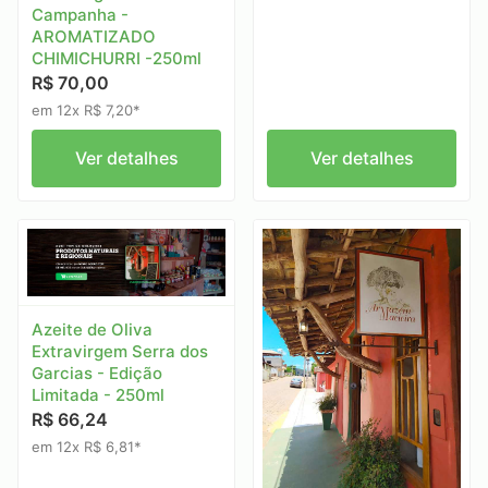
Campanha -
AROMATIZADO
CHIMICHURRI -250ml
R$ 70,00
em 12x R$ 7,20*
Ver detalhes
Ver detalhes
Azeite de Oliva
Extravirgem Serra dos
Garcias - Edição
Limitada - 250ml
R$ 66,24
em 12x R$ 6,81*