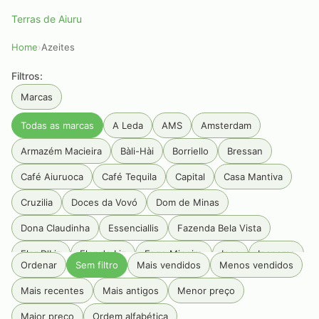
Terras de Aiuru
Home
›
Azeites
Filtros:
Marcas
Todas as marcas
A Leda
AMS
Amsterdam
Armazém Macieira
Bàli-Hài
Borriello
Bressan
Café Aiuruoca
Café Tequila
Capital
Casa Mantiva
Cruzilia
Doces da Vovó
Dom de Minas
Dona Claudinha
Essenciallis
Fazenda Bela Vista
Flor D'Liz
Flor de Liz
Fogo Mineiro
Inca
Ipanema
Ordenar
Sem filtro
Mais vendidos
Menos vendidos
Jamming
JC palheiros
Luiz Porto
Mangarosa
Mais recentes
Mais antigos
Menor preço
Maria Maria
Olibi
Palazzo Tabacum
Pé Da Mata
Maior preço
Ordem alfabética