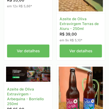
R$ 55,00
em 12x R$ 5,66*
Azeite de Oliva
Extravirgem Terras de
Aiuru - 250ml
R$ 39,00
em 9x R$ 5,10*
Ver detalhes
Ver detalhes
Azeite de Oliva
Extravirgem -
Arbequina - Borriello
250ml