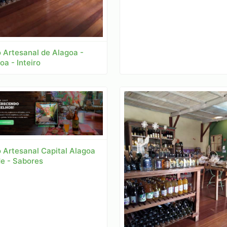
 Artesanal de Alagoa -
oa - Inteiro
o Artesanal Capital Alagoa
e - Sabores