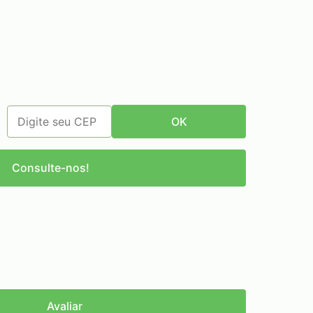
OK
Consulte-nos!
Avaliar