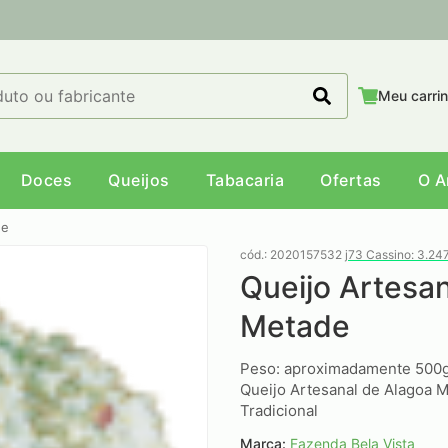
Meu carri
Doces
Queijos
Tabacaria
Ofertas
O 
de
cód.: 2020157532
j73 Cassino: 3.24
Queijo Artesan
Metade
Peso: aproximadamente 500
Queijo Artesanal de Alagoa M
Tradicional
Marca:
Fazenda Bela Vista