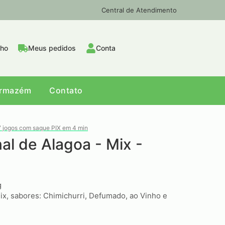
Central de Atendimento
nho
Meus pedidos
Conta
Armazém
Contato
7 jogos com saque PIX em 4 min
al de Alagoa - Mix -
g
ix, sabores: Chimichurri, Defumado, ao Vinho e