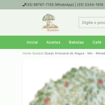
(35) 99767-7155 (WhatsApp) | (35) 3344-1918
Inicial
Azeites
Bebidas
Café
Home
/
Queijos
/
Queijo Artesanal de Alagoa - Mix - Meta