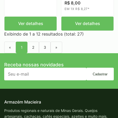
R$ 8,00
EM 1X R$ 8,27*
Ver detalhes
Ver detalhes
Exibindo de 1 a 12 resultados (total: 27)
«
1
2
3
»
Receba nossas novidades
Cadastrar
Armazém Macieira
Produtos regionais e naturais de Minas Gerais. Queijos
artesanais, cachaças, cafés especiais, azeites e muito mais.