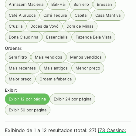
Armazém Macieira
Bàli-Hài
Borriello
Bressan
Café Aiuruoca
Café Tequila
Capital
Casa Mantiva
Cruzilia
Doces da Vovó
Dom de Minas
Dona Claudinha
Essenciallis
Fazenda Bela Vista
Ordenar:
Flor D'Liz
Flor de Liz
Fogo Mineiro
Inca
Ipanema
Sem filtro
Mais vendidos
Menos vendidos
Jamming
JC palheiros
Luiz Porto
Mangarosa
Mais recentes
Mais antigos
Menor preço
Maria Maria
Olibi
Palazzo Tabacum
Pé Da Mata
Maior preço
Ordem alfabética
Primeira Estrada
Produtos Goa
Rainbow
RAW
Exibir:
Rocca
Sabarabuçu
Santa Rosa
Seival
Exibir 12 por página
Exibir 24 por página
Serra da Campanha
Serra Do Condado
Exibir 50 por página
Serra Do Papagaio
Serra dos Garcias
Smoking
Tabaquito
Terras de Aiuru
Tiê
Unique
Exibindo de 1 a 12 resultados (total: 27)
j73 Cassino:
Vale do Jacu
Zélia