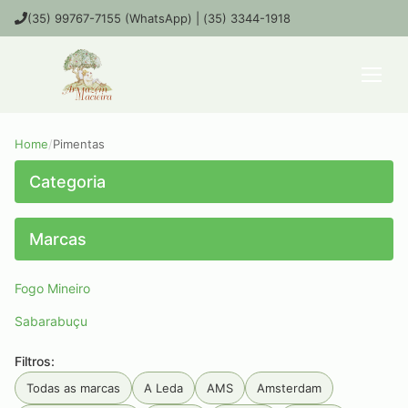
(35) 99767-7155 (WhatsApp) | (35) 3344-1918
Home
/
Pimentas
Categoria
Marcas
Fogo Mineiro
Sabarabuçu
Filtros:
Todas as marcas
A Leda
AMS
Amsterdam