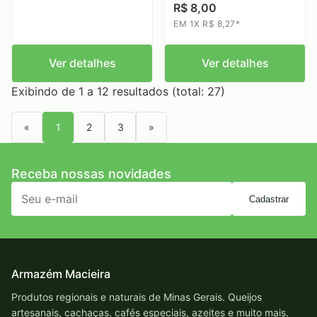
R$ 8,00
EM 1X R$ 8,27*
Ver detalhes
Ver detalhes
Exibindo de 1 a 12 resultados (total: 27)
«
1
2
3
»
Receba nossas novidades
Cadastrar
Armazém Macieira
Produtos regionais e naturais de Minas Gerais. Queijos
artesanais, cachaças, cafés especiais, azeites e muito mais.