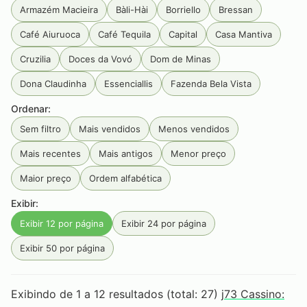
Armazém Macieira
Bàli-Hài
Borriello
Bressan
Café Aiuruoca
Café Tequila
Capital
Casa Mantiva
Cruzilia
Doces da Vovó
Dom de Minas
Dona Claudinha
Essenciallis
Fazenda Bela Vista
Ordenar:
Flor D'Liz
Flor de Liz
Fogo Mineiro
Inca
Ipanema
Sem filtro
Mais vendidos
Menos vendidos
Jamming
JC palheiros
Luiz Porto
Mangarosa
Mais recentes
Mais antigos
Menor preço
Maria Maria
Olibi
Palazzo Tabacum
Pé Da Mata
Maior preço
Ordem alfabética
Primeira Estrada
Produtos Goa
Rainbow
RAW
Exibir:
Rocca
Sabarabuçu
Santa Rosa
Seival
Exibir 12 por página
Exibir 24 por página
Serra da Campanha
Serra Do Condado
Exibir 50 por página
Serra Do Papagaio
Serra dos Garcias
Smoking
Tabaquito
Terras de Aiuru
Tiê
Unique
Exibindo de 1 a 12 resultados (total: 27)
j73 Cassino:
Vale do Jacu
Zélia