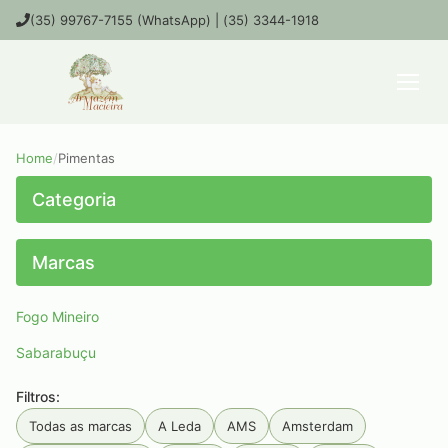
(35) 99767-7155 (WhatsApp) | (35) 3344-1918
Home
/
Pimentas
Categoria
Marcas
Fogo Mineiro
Sabarabuçu
Filtros:
Todas as marcas
A Leda
AMS
Amsterdam