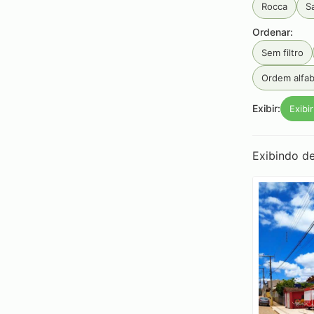
Rocca
S
Ordenar:
Smoking
Sem filtro
Ordem alfab
Exibir:
Exibi
Exibindo de