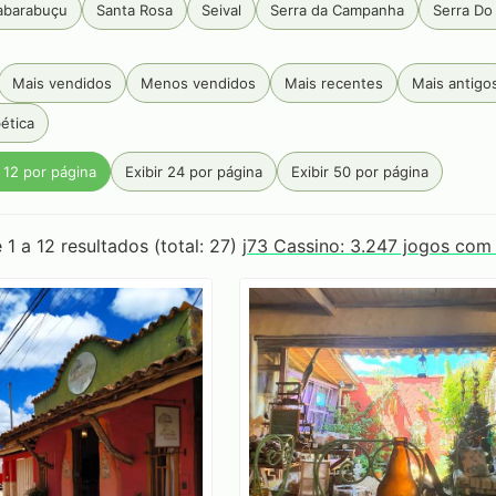
abarabuçu
Santa Rosa
Seival
Serra da Campanha
Serra Do
Tabaquito
Terras de Aiuru
Tiê
Unique
Vale do Jacu
Zé
Mais vendidos
Menos vendidos
Mais recentes
Mais antigo
ética
r 12 por página
Exibir 24 por página
Exibir 50 por página
 1 a 12 resultados (total: 27)
j73 Cassino: 3.247 jogos com