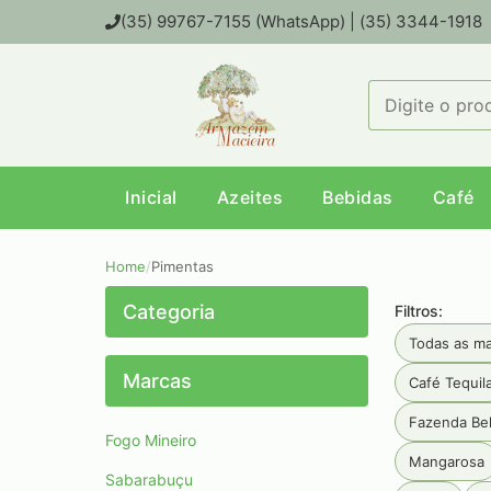
(35) 99767-7155 (WhatsApp) | (35) 3344-1918
Inicial
Azeites
Bebidas
Café
Home
/
Pimentas
Categoria
Filtros:
Todas as m
Marcas
Café Tequil
Fazenda Bel
Fogo Mineiro
Mangarosa
Sabarabuçu