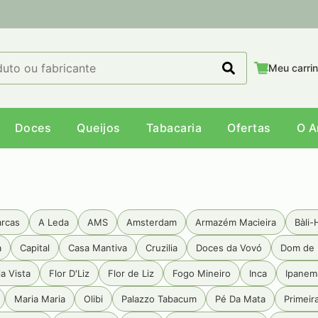
Meu carri
Doces
Queijos
Tabacaria
Ofertas
O 
arcas
A Leda
AMS
Amsterdam
Armazém Macieira
Bàli-
a
Capital
Casa Mantiva
Cruzilia
Doces da Vovó
Dom de 
a Vista
Flor D'Liz
Flor de Liz
Fogo Mineiro
Inca
Ipanem
Maria Maria
Olibi
Palazzo Tabacum
Pé Da Mata
Primeir