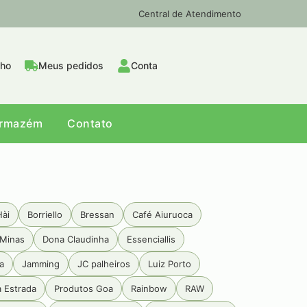
Central de Atendimento
nho
Meus pedidos
Conta
Armazém
Contato
Hài
Borriello
Bressan
Café Aiuruoca
Minas
Dona Claudinha
Essenciallis
a
Jamming
JC palheiros
Luiz Porto
a Estrada
Produtos Goa
Rainbow
RAW