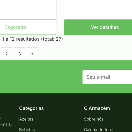
Esgotado
Ver detalhes
 1 a 12 resultados (total: 27)
2
3
»
Categorias
O Armazém
s
Azeites
Sobre nós
o mais.
Bebidas
Galeria de fotos