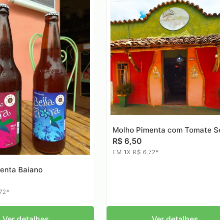
Molho Pimenta com Tomate S
R$ 6,50
EM 1X R$ 6,72*
enta Baiano
72*
Ver detalhes
Ver detalhes