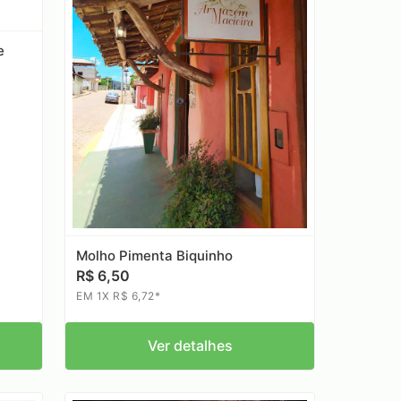
e
Molho Pimenta Biquinho
R$ 6,50
EM 1X R$ 6,72*
Ver detalhes