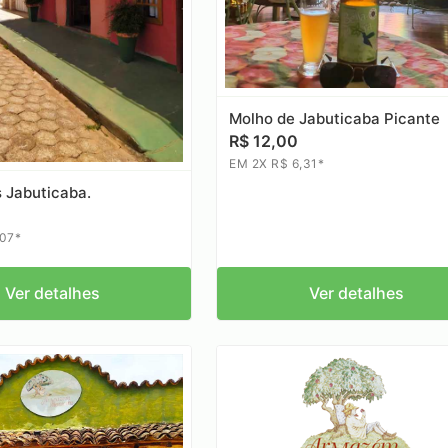
Molho de Jabuticaba Picante
R$ 12,00
EM 2X R$ 6,31*
s Jabuticaba.
,07*
Ver detalhes
Ver detalhes