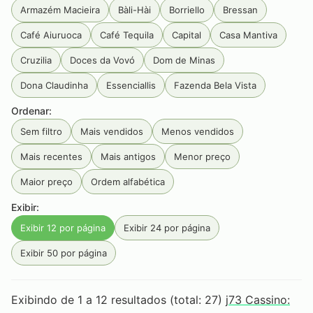
Armazém Macieira
Bàli-Hài
Borriello
Bressan
Café Aiuruoca
Café Tequila
Capital
Casa Mantiva
Cruzilia
Doces da Vovó
Dom de Minas
Dona Claudinha
Essenciallis
Fazenda Bela Vista
Ordenar:
Flor D'Liz
Flor de Liz
Fogo Mineiro
Inca
Ipanema
Sem filtro
Mais vendidos
Menos vendidos
Jamming
JC palheiros
Luiz Porto
Mangarosa
Mais recentes
Mais antigos
Menor preço
Maria Maria
Olibi
Palazzo Tabacum
Pé Da Mata
Maior preço
Ordem alfabética
Primeira Estrada
Produtos Goa
Rainbow
RAW
Exibir:
Rocca
Sabarabuçu
Santa Rosa
Seival
Exibir 12 por página
Exibir 24 por página
Serra da Campanha
Serra Do Condado
Exibir 50 por página
Serra Do Papagaio
Serra dos Garcias
Smoking
Tabaquito
Terras de Aiuru
Tiê
Unique
Exibindo de 1 a 12 resultados (total: 27)
j73 Cassino:
Vale do Jacu
Zélia