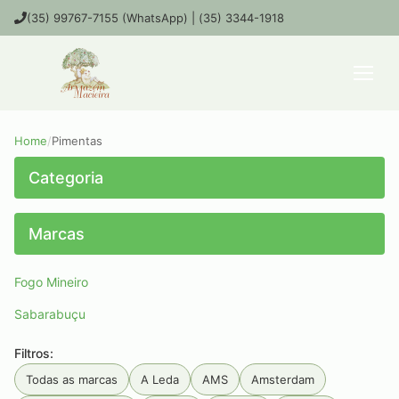
(35) 99767-7155 (WhatsApp) | (35) 3344-1918
Home
/
Pimentas
Categoria
Marcas
Fogo Mineiro
Sabarabuçu
Filtros:
Todas as marcas
A Leda
AMS
Amsterdam