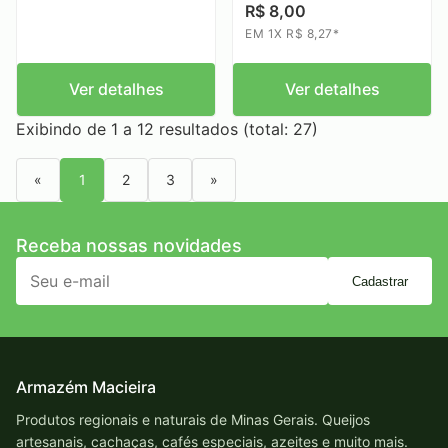
R$ 8,00
EM 1X R$ 8,27*
Ver detalhes
Ver detalhes
Exibindo de 1 a 12 resultados (total: 27)
«
1
2
3
»
Receba nossas novidades
Cadastrar
Armazém Macieira
Produtos regionais e naturais de Minas Gerais. Queijos
artesanais, cachaças, cafés especiais, azeites e muito mais.