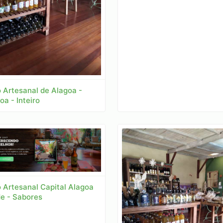
 Artesanal de Alagoa -
oa - Inteiro
o Artesanal Capital Alagoa
e - Sabores