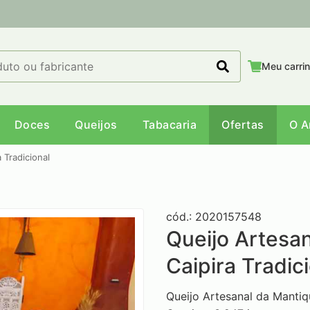
Meu carri
Doces
Queijos
Tabacaria
Ofertas
O 
 Tradicional
cód.: 2020157548
Queijo Artesan
Caipira Tradic
Queijo Artesanal da Mantique