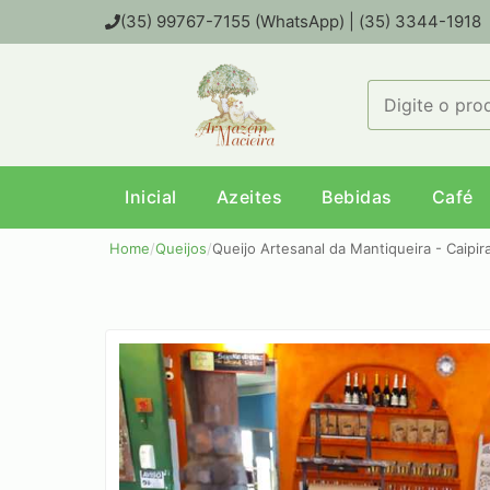
(35) 99767-7155 (WhatsApp) | (35) 3344-1918
Inicial
Azeites
Bebidas
Café
Home
/
Queijos
/
Queijo Artesanal da Mantiqueira - Caipira