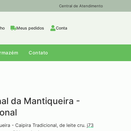
Central de Atendimento
nho
Meus pedidos
Conta
Armazém
Contato
al da Mantiqueira -
ional
ira - Caipira Tradicional, de leite cru.
j73