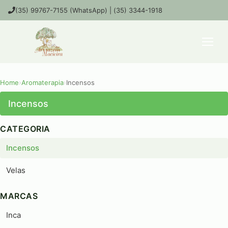
(35) 99767-7155 (WhatsApp) | (35) 3344-1918
Home
›
Aromaterapia
›
Incensos
Incensos
CATEGORIA
Incensos
Velas
MARCAS
Inca