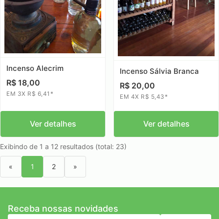
Incenso Alecrim
Incenso Sálvia Branca
R$ 18,00
R$ 20,00
EM 3X R$ 6,41*
EM 4X R$ 5,43*
Ver detalhes
Ver detalhes
Exibindo de 1 a 12 resultados (total: 23)
«
1
2
»
Receba nossas novidades